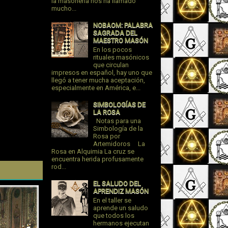
la masonería nos ha llamado
mucho...
NOBAOM: PALABRA
SAGRADA DEL
MAESTRO MASÓN
En los pocos
rituales masónicos
que circulan
impresos en español, hay uno que
llegó a tener mucha aceptación,
especialmente en América, e...
SIMBOLOGÍAS DE
LA ROSA
Notas para una
Simbología de la
Rosa por
Artemidoros La
Rosa en Alquimia La cruz se
encuentra herida profusamente
rod...
EL SALUDO DEL
APRENDIZ MASÓN
En el taller se
aprende un saludo
que todos los
hermanos ejecutan