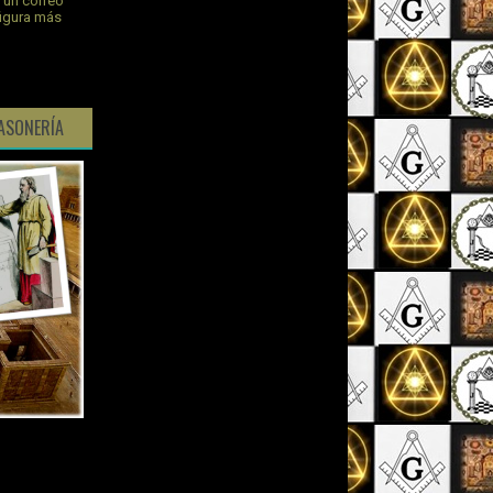
s un correo
figura más
ASONERÍA