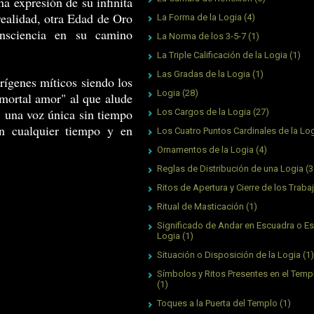
a expresión de su infinita
realidad, otra Edad de Oro
La Forma de la Logia
(4)
nsciencia en su camino
La Norma de los 3-5-7
(1)
La Triple Calificación de la Logia
(1)
Las Gradas de la Logia
(1)
rígenes míticos siendo los
Logia
(28)
mortal amor" al que alude
z, una voz única sin tiempo
Los Cargos de la Logia
(27)
en cualquier tiempo y en
Los Cuatro Puntos Cardinales de la Lo
Ornamentos de la Logia
(4)
Reglas de Distribución de una Logia
(3
Ritos de Apertura y Cierre de los Traba
Ritual de Masticación
(1)
Significado de Andar en Escuadra o Es
Logia
(1)
Situación o Disposición de la Logia
(1)
Símbolos y Ritos Presentes en el Tem
(1)
Toques a la Puerta del Templo
(1)