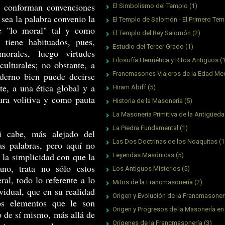
, conforman convenciones
El Simbolismo del Templo
(1)
sea la palabra convenio la
El Templo de Salomón - El Primero Tem
de "lo moral" tal y como
El Templo del Rey Salomón
(2)
tiene habituados, pues,
Estudio del Tercer Grado
(1)
morales, luego virtudes
Filosofía Hermética y Ritos Antiguos
(
ulturales; no obstante, a
Francmasones Viajeros de la Edad Me
derno bien puede decirse
e, a una ética global y a
Hiram Abiff
(5)
ura volitiva y como pauta
Historia de la Masonería
(5)
La Masonería Primitiva de la Antigüed
La Piedra Fundamental
(1)
i cabe, más alejado del
Las Dos Doctrinas de los Noaquitas
(1
as palabras, pero aquí no
a la simplicidad con que la
Leyendas Masónicas
(5)
ano, trata no sólo estos
Los Antiguos Misterios
(5)
al, todo lo referente a lo
Mitos de la Francmasonería
(2)
ividual, que en su realidad
Origen y Evolución de la Francmasoner
los elementos que le son
Origen y Progresos de la Masonería en
o de sí mismo, más allá de
Orígenes de la Francmasonería
(3)