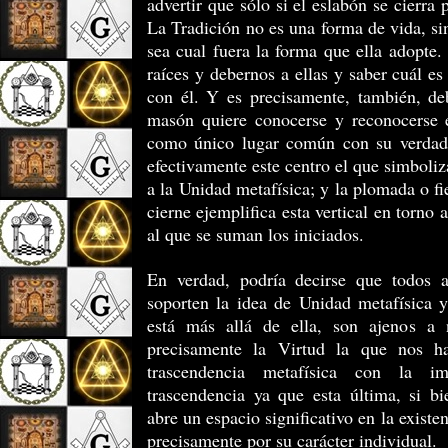
advertir que sólo si el eslabón se cierra 
La Tradición no es una forma de vida, si
sea cual fuera la forma que ella adopte.
raíces y debernos a ellas y saber cuál es
con él. Y es precisamente, también, de
masón quiere conocerse y reconocerse e
como único lugar común con su verdade
efectivamente este centro el que simboliz
a la Unidad metafísica; y la plomada o fi
cierne ejemplifica esta vertical en torno a
al que se suman los iniciados.
En verdad, podría decirse que todos a
soporten la idea de Unidad metafísica y
está más allá de ella, son ajenos a
precisamente la Virtud la que nos h
trascendencia metafísica con la im
trascendencia ya que esta última, si b
abre un espacio significativo en la existen
precisamente por su carácter individual.