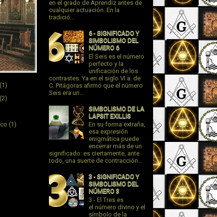
en el grado de Aprendiz antes de
cualquier actuación. En la
tradició...
6 - SIGNIFICADO Y
SIMBOLISMO DEL
NÚMERO 6
El Seis es el número
perfecto y la
unificación de los
contrastes. Ya en el siglo VI a. de
(1)
C. Pitágoras afirmó que el número
Seis era un...
(2)
SIMBOLISMO DE LA
LAPSIT EXILLIS
ico
(1)
En su forma extraña,
esa expresión
enigmática puede
encerrar más de un
significado: es ciertamente, ante
todo, una suerte de contracción...
3 - SIGNIFICADO Y
SIMBOLISMO DEL
NÚMERO 3
3 - El Tres es
el número divino y el
símbolo de la