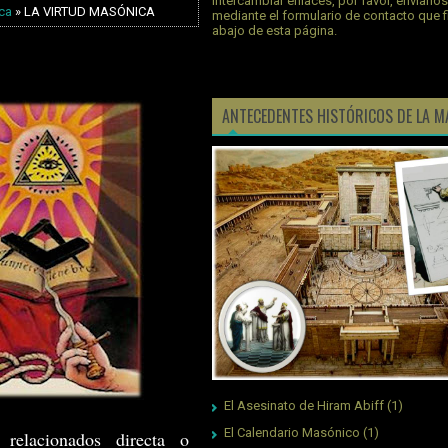
intercambiar enlaces, por favor, envíano
ca
» LA VIRTUD MASÓNICA
mediante el formulario de contacto que 
abajo de esta página.
ANTECEDENTES HISTÓRICOS DE LA M
El Asesinato de Hiram Abiff
(1)
El Calendario Masónico
(1)
relacionados directa o