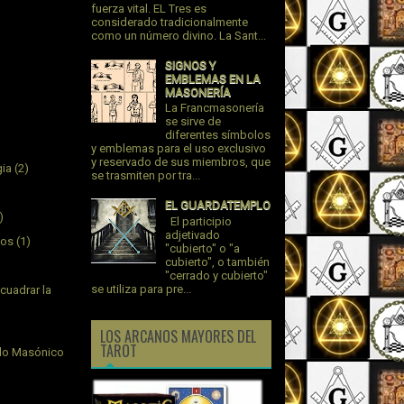
fuerza vital. EL Tres es
considerado tradicionalmente
como un número divino. La Sant...
SIGNOS Y
EMBLEMAS EN LA
MASONERÍA
La Francmasonería
se sirve de
diferentes símbolos
y emblemas para el uso exclusivo
y reservado de sus miembros, que
gia
(2)
se trasmiten por tra...
EL GUARDATEMPLO
)
El participio
adjetivado
jos
(1)
"cubierto" o "a
cubierto", o también
"cerrado y cubierto"
se utiliza para pre...
cuadrar la
LOS ARCANOS MAYORES DEL
TAROT
plo Masónico