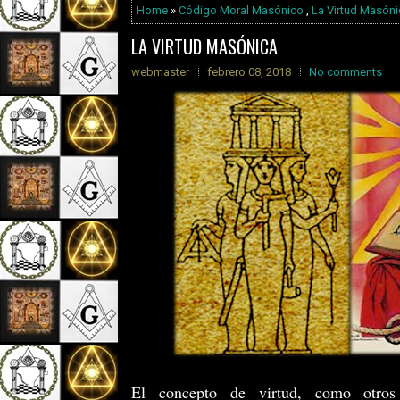
Home
»
Código Moral Masónico
,
La Virtud Masóni
LA VIRTUD MASÓNICA
webmaster
febrero 08, 2018
No comments
El concepto de virtud, como otros 