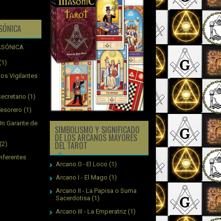
ASÓNICA
(1)
os Vigilantes
ecretario
(1)
Tesorero
(1)
Un Garante de
SIMBOLISMO Y SIGNIFICADO
DE LOS ARCANOS MAYORES
DEL TAROT
(2)
Diferentes
Arcano 0 - El Loco
(1)
Arcano I - El Mago
(1)
Arcano II - La Papisa o Suma
Sacerdotisa
(1)
Arcano III - La Emperatriz
(1)