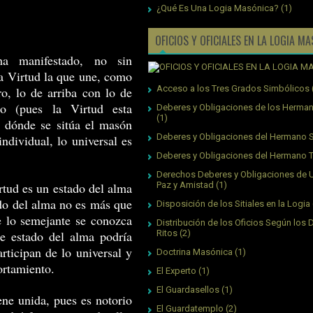
¿Qué Es Una Logia Masónica?
(1)
OFICIOS Y OFICIALES EN LA LOGIA M
ha manifestado, no sin
 la Virtud la que une, como
Acceso a los Tres Grados Simbólicos
o, lo de arriba con lo de
o (pues la Virtud esta
Deberes y Obligaciones de los Herman
(1)
) dónde se sitúa el masón
Deberes y Obligaciones del Hermano S
ndividual, lo universal es
Deberes y Obligaciones del Hermano 
Derechos Deberes y Obligaciones de 
rtud es un estado del alma
Paz y Amistad
(1)
ado del alma no es más que
Disposición de los Sitiales en la Logia
 lo semejante se conozca
Distribución de los Oficios Según los 
te estado del alma podría
Ritos
(2)
ticipan de lo universal y
Doctrina Masónica
(1)
ortamiento.
El Experto
(1)
El Guardasellos
(1)
ene unida, pues es notorio
El Guardatemplo
(2)