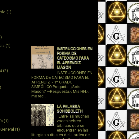
plo
(1)
1)
dia
(1)
INSTRUCCIONES EN
FORMA DE
CATECISMO PARA
EL APRENDIZ
MASÓN
ad
(2)
INSTRUCCIONES EN
FORMA DE CATECISMO PARA EL
APRENDIZ - 1º GRADO
SIMBÓLICO Pregunta: ¿Sois
)
Masón? —Respuesta.·. Mis HH.·.
me rec...
LA PALABRA
SCHIBBOLETH
Entre las muchas
ía
(1)
voces hebreo-
bíblicas que se
 General
(1)
encuentran en las
liturgias o rituales de la orden de