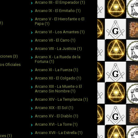
Arcano IIII - El Emperador
(1)
Arcano IX - El Ermitaño
(1)
Arcano V - El Hierofante o El
1)
Papa
(1)
Arcano VI - Los Amantes
(1)
Arcano VII - El Carro
(1)
Arcano VIII - La Justicia
(1)
aciones
(3)
Arcano X - La Rueda de la
Fortuna
(1)
os Oficiales
Arcano XI - La Fuerza
(1)
Arcano XII - El Colgado
(1)
Arcano XIII - La Muerte o El
Arcano Sin Nombre
(1)
Arcano XIV - La Templanza
(1)
Arcano XIX - El Sol
(1)
Arcano XV - El Diablo
(1)
Arcano XVI - La Torre
(1)
Arcano XVII - La Estrella
(1)
uces
(1)