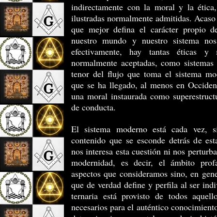
indirectamente con la moral y la ética
ilustradas normalmente admitidas. Acaso 
que mejor defina el carácter propio 
nuestro mundo y nuestro sistema nos 
efectivamente, hay tantas éticas y 
normalmente aceptadas, como sistemas c
tenor del flujo que toma el sistema mo
que se ha llegado, al menos en Occident
una moral instaurada como superestruct
de conducta.
El sistema moderno está cada vez, s
contenido que se esconde detrás de est
nos interesa esta cuestión ni nos perturb
modernidad, es decir, el ámbito prof
aspectos que consideramos sino, en gener
que de verdad define y perfila al ser ind
ternaria está provisto de todos aquel
necesarios para el auténtico conocimient