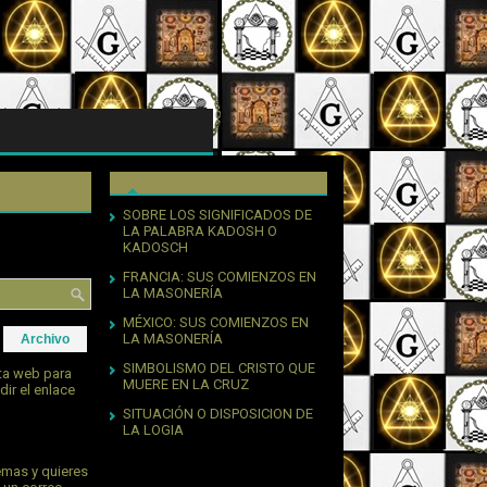
SOBRE LOS SIGNIFICADOS DE
LA PALABRA KADOSH O
KADOSCH
FRANCIA: SUS COMIENZOS EN
LA MASONERÍA
MÉXICO: SUS COMIENZOS EN
LA MASONERÍA
Archivo
SIMBOLISMO DEL CRISTO QUE
sta web para
MUERE EN LA CRUZ
dir el enlace
SITUACIÓN O DISPOSICION DE
LA LOGIA
emas y quieres