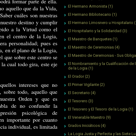
podrá formar parte de ella.
El Hermano Armonista
(1)
no aquello que da la Vida,
 Saber cuáles son nuestras
El Hermano Bibliotecario
(1)
 nuestro destino y cumplir
El Hermano Limosnero u Hospitalario
(
bido a la Virtud como el
El Hospitalario y la Solidaridad
(3)
n el centro de la Logia,
El Maestro de Banquetes
(1)
ra personalidad; pues es
El Maestro de Ceremonias
(4)
a, en el plano de la Logia,
El Maestro de Ceremonias - Sus Oblig
el que sobre este centro se
 la cual todo gira, este eje
El Nombramiento y la Cualificación de l
de la Logia
(1)
El Orador
(2)
quellos intereses que no
El Primer Vigilante
(2)
, sobre todo, aquello que
El Secretario
(4)
 nuestra Orden y que es
El Tesorero
(3)
abla de no confundir la
El Tesorero y El Tesoro de la Logia
(1)
presión psicológica de
El Venerable Maestro
(9)
ien importante por cuanto
cia individual, es limitada
Grados Iniciáticos
(4)
La Logia Justa y Perfecta y las Siete L