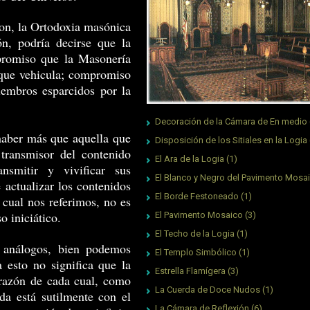
non, la Ortodoxia masónica
ón, podría decirse que la
promiso que la Masonería
 que vehicula; compromiso
iembros esparcidos por la
Decoración de la Cámara de En medio
haber más que aquella que
Disposición de los Sitiales en la Logia
 transmisor del contenido
El Ara de la Logia
(1)
ansmitir y vivificar sus
El Blanco y Negro del Pavimento Mosa
 actualizar los contenidos
El Borde Festoneado
(1)
 cual nos referimos, no es
 iniciático.
El Pavimento Mosaico
(3)
El Techo de la Logia
(1)
análogos, bien podemos
El Templo Simbólico
(1)
 esto no significa que la
Estrella Flamígera
(3)
razón de cada cual, como
La Cuerda de Doce Nudos
(1)
da está sutilmente con el
La Cámara de Reflexión
(6)