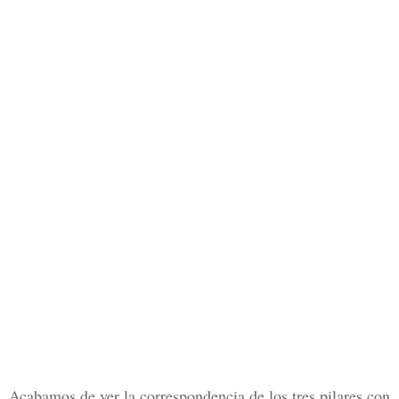
Acabamos de ver la correspondencia de los tres pilares con