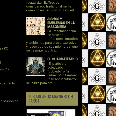
fuerza vital. EL Tres es
considerado tradicionalmente
como un número divino. La Sant...
SIGNOS Y
EMBLEMAS EN LA
MASONERÍA
La Francmasonería
se sirve de
diferentes símbolos
y emblemas para el uso exclusivo
y reservado de sus miembros, que
gia
(2)
se trasmiten por tra...
EL GUARDATEMPLO
)
El participio
adjetivado
jos
(1)
"cubierto" o "a
cubierto", o también
"cerrado y cubierto"
se utiliza para pre...
cuadrar la
LOS ARCANOS MAYORES DEL
TAROT
plo Masónico