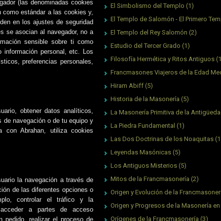
vegador (las denominadas cookies
El Simbolismo del Templo
(1)
 como estándar a las cookies y,
El Templo de Salomón - El Primero Tem
den en los ajustes de seguridad
s se asocian al navegador, no a
El Templo del Rey Salomón
(2)
rmación sensible sobre ti como
Estudio del Tercer Grado
(1)
 o información personal, etc. Los
Filosofía Hermética y Ritos Antiguos
(
sticos, preferencias personales,
Francmasones Viajeros de la Edad Me
Hiram Abiff
(5)
Historia de la Masonería
(5)
ario, obtener datos analíticos,
La Masonería Primitiva de la Antigüed
s de navegación o de tu equipo y
La Piedra Fundamental
(1)
za con Abrahan, utiliza cookies
Las Dos Doctrinas de los Noaquitas
(1
Leyendas Masónicas
(5)
Los Antiguos Misterios
(5)
Mitos de la Francmasonería
(2)
uario la navegación a través de
ción de las diferentes opciones o
Origen y Evolución de la Francmasoner
lo, controlar el tráfico y la
Origen y Progresos de la Masonería en
, acceder a partes de acceso
Orígenes de la Francmasonería
(3)
n pedido, realizar el proceso de