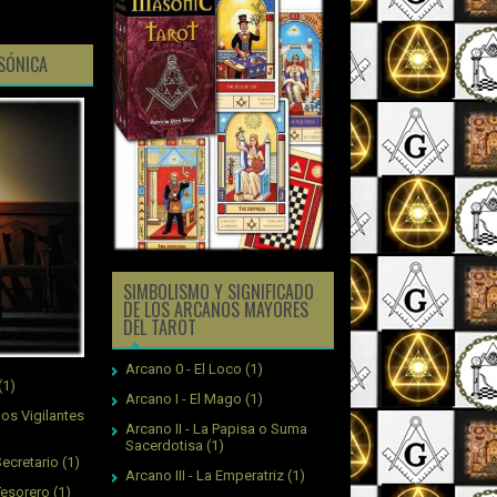
ASÓNICA
SIMBOLISMO Y SIGNIFICADO
DE LOS ARCANOS MAYORES
DEL TAROT
Arcano 0 - El Loco
(1)
(1)
Arcano I - El Mago
(1)
os Vigilantes
Arcano II - La Papisa o Suma
Sacerdotisa
(1)
ecretario
(1)
Arcano III - La Emperatriz
(1)
Tesorero
(1)