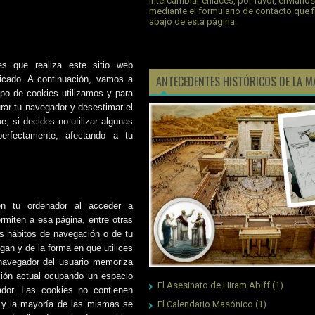
intercambiar enlaces, por favor, envíano
mediante el formulario de contacto que 
abajo de esta página.
s que realiza este sitio web
ANTECEDENTES HISTÓRICOS DE LA M
ado. A continuación, vamos a
ipo de cookies utilizamos y para
rar tu navegador y desestimar el
e, si decides no utilizar algunas
erfectamente, afectando a tu
n tu ordenador al acceder a
miten a esa página, entre otras
s hábitos de navegación o de tu
gan y de la forma en que utilices
 navegador del usuario memoriza
sión actual ocupando un espacio
El Asesinato de Hiram Abiff
(1)
dor. Las cookies no contienen
, y la mayoría de las mismas se
El Calendario Masónico
(1)