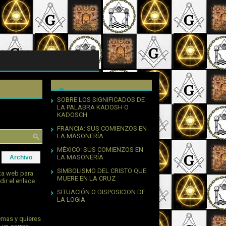
SOBRE LOS SIGNIFICADOS DE
LA PALABRA KADOSH O
KADOSCH
FRANCIA: SUS COMIENZOS EN
LA MASONERÍA
MÉXICO: SUS COMIENZOS EN
LA MASONERÍA
Archivo
SIMBOLISMO DEL CRISTO QUE
sta web para
MUERE EN LA CRUZ
dir el enlace
SITUACIÓN O DISPOSICION DE
LA LOGIA
emas y quieres