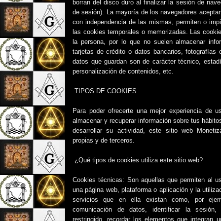
borran del disco duro al finalizar la sesión de na
de sesión). La mayoría de los navegadores aceptan
con independencia de las mismas, permiten o impi
las cookies temporales o memorizadas. Las cookie
la persona, por lo que no suelen almacenar info
tarjetas de crédito o datos bancarios, fotografías
datos que guardan son de carácter técnico, estadí
personalización de contenidos, etc.
TIPOS DE COOKIES
Para poder ofrecerte una mejor experiencia de usu
almacenar y recuperar información sobre tus hábito
desarrollar su actividad, este sitio web Moneti
propias y de terceros.
¿Qué tipos de cookies utiliza este sitio web?
Cookies técnicas: Son aquellas que permiten al us
una página web, plataforma o aplicación y la utiliza
servicios que en ella existan como, por ejemp
comunicación de datos, identificar la sesión
restringido, recordar los elementos que integran u