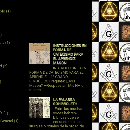
plo
(1)
1)
dia
(1)
INSTRUCCIONES EN
FORMA DE
CATECISMO PARA
EL APRENDIZ
MASÓN
ad
(2)
INSTRUCCIONES EN
FORMA DE CATECISMO PARA EL
APRENDIZ - 1º GRADO
SIMBÓLICO Pregunta: ¿Sois
)
Masón? —Respuesta.·. Mis HH.·.
me rec...
LA PALABRA
SCHIBBOLETH
Entre las muchas
ía
(1)
voces hebreo-
bíblicas que se
 General
(1)
encuentran en las
liturgias o rituales de la orden de