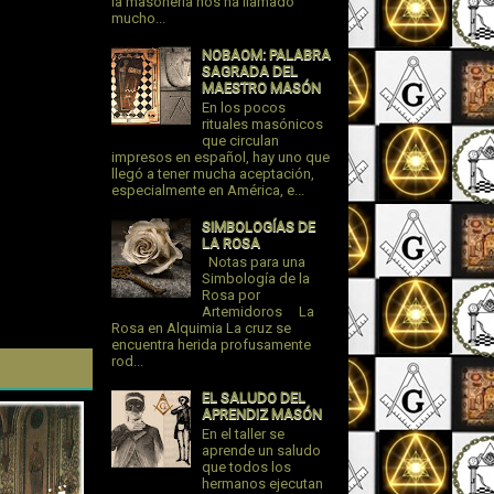
la masonería nos ha llamado
mucho...
NOBAOM: PALABRA
SAGRADA DEL
MAESTRO MASÓN
En los pocos
rituales masónicos
que circulan
impresos en español, hay uno que
llegó a tener mucha aceptación,
especialmente en América, e...
SIMBOLOGÍAS DE
LA ROSA
Notas para una
Simbología de la
Rosa por
Artemidoros La
Rosa en Alquimia La cruz se
encuentra herida profusamente
rod...
EL SALUDO DEL
APRENDIZ MASÓN
En el taller se
aprende un saludo
que todos los
hermanos ejecutan