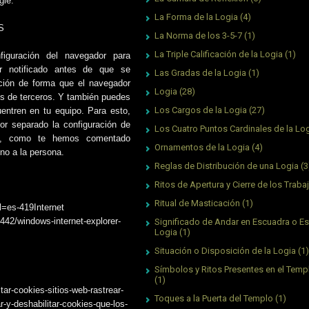
gle.
La Forma de la Logia
(4)
ES
La Norma de los 3-5-7
(1)
La Triple Calificación de la Logia
(1)
iguración del navegador para
r notificado antes de que se
Las Gradas de la Logia
(1)
ción de forma que el navegador
Logia
(28)
es de terceros. Y también puedes
Los Cargos de la Logia
(27)
entren en tu equipo. Para esto,
or separado la configuración de
Los Cuatro Puntos Cardinales de la Lo
ue, como te hemos comentado
Ornamentos de la Logia
(4)
 no a la persona.
Reglas de Distribución de una Logia
(3
Ritos de Apertura y Cierre de los Traba
Ritual de Masticación
(1)
l=es-419Internet
442/windows-internet-explorer-
Significado de Andar en Escuadra o Es
Logia
(1)
Situación o Disposición de la Logia
(1)
Símbolos y Ritos Presentes en el Tem
(1)
itar-cookies-sitios-web-rastrear-
Toques a la Puerta del Templo
(1)
r-y-deshabilitar-cookies-que-los-