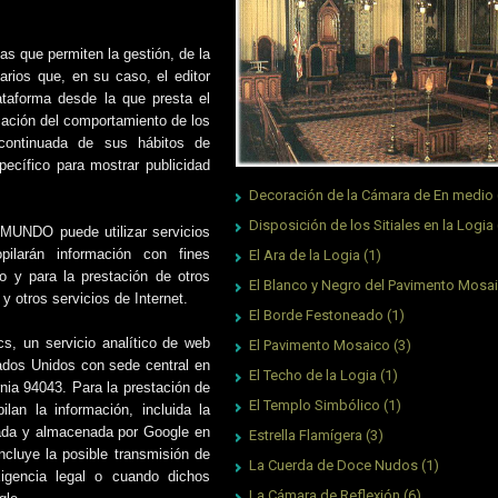
as que permiten la gestión, de la
arios que, en su caso, el editor
ataforma desde la que presta el
mación del comportamiento de los
 continuada de sus hábitos de
specífico para mostrar publicidad
Decoración de la Cámara de En medio
Disposición de los Sitiales en la Logia
UNDO puede utilizar servicios
ilarán información con fines
El Ara de la Logia
(1)
io y para la prestación de otros
El Blanco y Negro del Pavimento Mosa
 y otros servicios de Internet.
El Borde Festoneado
(1)
ics, un servicio analítico de web
El Pavimento Mosaico
(3)
tados Unidos con sede central en
El Techo de la Logia
(1)
nia 94043. Para la prestación de
El Templo Simbólico
(1)
ilan la información, incluida la
atada y almacenada por Google en
Estrella Flamígera
(3)
ncluye la posible transmisión de
La Cuerda de Doce Nudos
(1)
igencia legal o cuando dichos
La Cámara de Reflexión
(6)