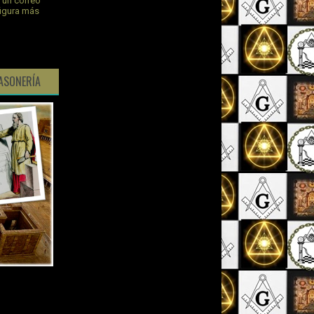
s un correo
figura más
ASONERÍA