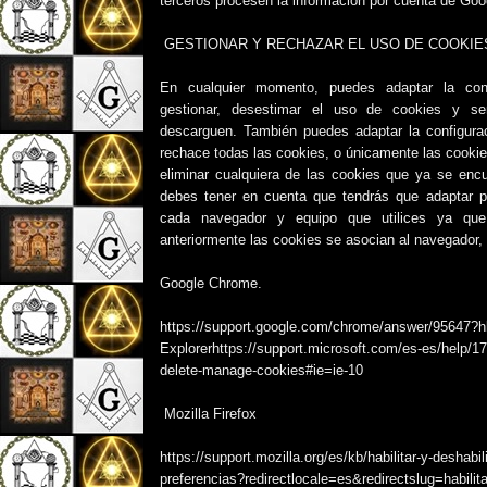
terceros procesen la información por cuenta de Goo
GESTIONAR Y RECHAZAR EL USO DE COOKI
En cualquier momento, puedes adaptar la conf
gestionar, desestimar el uso de cookies y se
descarguen. También puedes adaptar la configura
rechace todas las cookies, o únicamente las cooki
eliminar cualquiera de las cookies que ya se encu
debes tener en cuenta que tendrás que adaptar p
cada navegador y equipo que utilices ya q
anteriormente las cookies se asocian al navegador,
Google Chrome.
https://support.google.com/chrome/answer/95647?h
Explorerhttps://support.microsoft.com/es-es/help/17
delete-manage-cookies#ie=ie-10
Mozilla Firefox
https://support.mozilla.org/es/kb/habilitar-y-deshabil
preferencias?redirectlocale=es&redirectslug=habilita