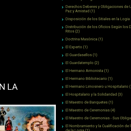
Derechos Deberes y Obligaciones de 
Paz y Amistad
(1)
Disposición de los Sitiales en la Logia
Distribución de los Oficios Según los 
Ritos
(2)
Doctrina Masónica
(1)
El Experto
(1)
El Guardasellos
(1)
El Guardatemplo
(2)
El Hermano Armonista
(1)
El Hermano Bibliotecario
(1)
N LA
El Hermano Limosnero u Hospitalario
(
El Hospitalario y la Solidaridad
(3)
El Maestro de Banquetes
(1)
El Maestro de Ceremonias
(4)
El Maestro de Ceremonias - Sus Oblig
El Nombramiento y la Cualificación de l
de la Logia
(1)