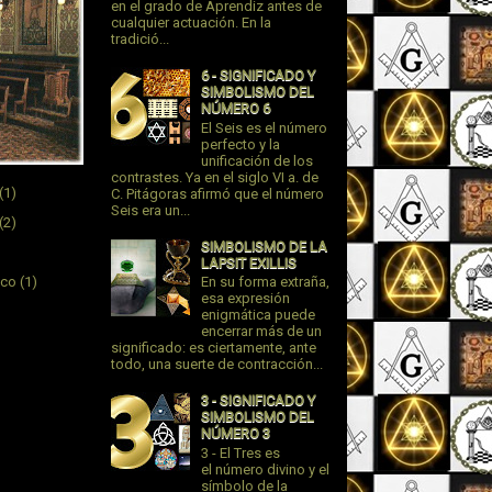
en el grado de Aprendiz antes de
cualquier actuación. En la
tradició...
6 - SIGNIFICADO Y
SIMBOLISMO DEL
NÚMERO 6
El Seis es el número
perfecto y la
unificación de los
contrastes. Ya en el siglo VI a. de
(1)
C. Pitágoras afirmó que el número
Seis era un...
(2)
SIMBOLISMO DE LA
LAPSIT EXILLIS
ico
(1)
En su forma extraña,
esa expresión
enigmática puede
encerrar más de un
significado: es ciertamente, ante
todo, una suerte de contracción...
3 - SIGNIFICADO Y
SIMBOLISMO DEL
NÚMERO 3
3 - El Tres es
el número divino y el
símbolo de la