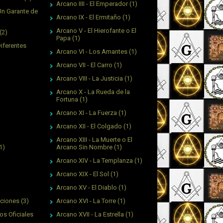
Arcano IIII - El Emperador
(1)
Un Garante de
Arcano IX - El Ermitaño
(1)
Arcano V - El Hierofante o El
(2)
Papa
(1)
Diferentes
Arcano VI - Los Amantes
(1)
Arcano VII - El Carro
(1)
Arcano VIII - La Justicia
(1)
Arcano X - La Rueda de la
Fortuna
(1)
Arcano XI - La Fuerza
(1)
Arcano XII - El Colgado
(1)
Arcano XIII - La Muerte o El
Arcano Sin Nombre
(1)
1)
Arcano XIV - La Templanza
(1)
Arcano XIX - El Sol
(1)
Arcano XV - El Diablo
(1)
Arcano XVI - La Torre
(1)
aciones
(3)
Arcano XVII - La Estrella
(1)
os Oficiales