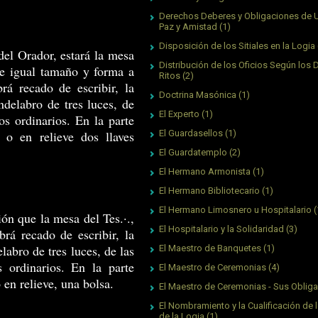
Derechos Deberes y Obligaciones de 
Paz y Amistad
(1)
Disposición de los Sitiales en la Logia
del Orador, estará la mesa
Distribución de los Oficios Según los 
 e igual tamaño y forma a
Ritos
(2)
brá recado de escribir, la
Doctrina Masónica
(1)
delabro de tres luces, de
El Experto
(1)
os ordinarios. En la parte
 o en relieve dos llaves
El Guardasellos
(1)
El Guardatemplo
(2)
El Hermano Armonista
(1)
El Hermano Bibliotecario
(1)
El Hermano Limosnero u Hospitalario
(
ión que la mesa del Tes.·.,
El Hospitalario y la Solidaridad
(3)
brá recado de escribir, la
abro de tres luces, de las
El Maestro de Banquetes
(1)
 ordinarios. En la parte
El Maestro de Ceremonias
(4)
 en relieve, una bolsa.
El Maestro de Ceremonias - Sus Oblig
El Nombramiento y la Cualificación de l
de la Logia
(1)