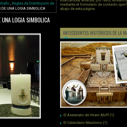
intercambiar enlaces, por favor, envíano
rballo
,
Reglas de Distribución de
mediante el formulario de contacto que 
 DE UNA LOGIA SIMBOLICA
abajo de esta página.
E UNA LOGIA SIMBOLICA
ANTECEDENTES HISTÓRICOS DE LA M
El Asesinato de Hiram Abiff
(1)
El Calendario Masónico
(1)