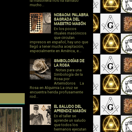
la masonería nos ha llamado
mucho...
NOBAOM: PALABRA
SAGRADA DEL
MAESTRO MASÓN
En los pocos
rituales masónicos
que circulan
impresos en español, hay uno que
llegó a tener mucha aceptación,
especialmente en América, e...
SIMBOLOGÍAS DE
LA ROSA
Notas para una
Simbología de la
Rosa por
Artemidoros La
Rosa en Alquimia La cruz se
encuentra herida profusamente
rod...
EL SALUDO DEL
APRENDIZ MASÓN
En el taller se
aprende un saludo
que todos los
hermanos ejecutan