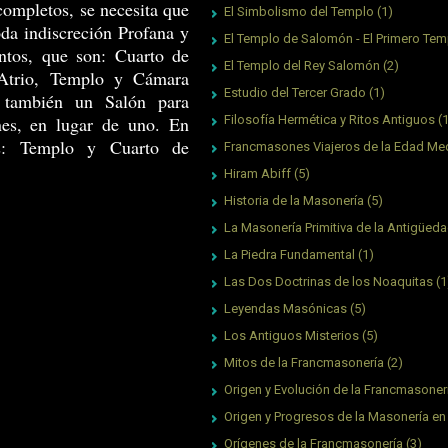
completos, se necesita que
El Simbolismo del Templo
(1)
oda indiscreción Profana y
El Templo de Salomón - El Primero Tem
ntos, que son: Cuarto de
El Templo del Rey Salomón
(2)
 Atrio, Templo y Cámara
Estudio del Tercer Grado
(1)
á también un Salón para
nes, en lugar de uno. En
Filosofía Hermética y Ritos Antiguos
(
os: Templo y Cuarto de
Francmasones Viajeros de la Edad Me
Hiram Abiff
(5)
Historia de la Masonería
(5)
La Masonería Primitiva de la Antigüed
La Piedra Fundamental
(1)
Las Dos Doctrinas de los Noaquitas
(1
Leyendas Masónicas
(5)
Los Antiguos Misterios
(5)
Mitos de la Francmasonería
(2)
Origen y Evolución de la Francmasoner
Origen y Progresos de la Masonería en
Orígenes de la Francmasonería
(3)