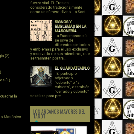
fuerza vital. EL Tres es
considerado tradicionalmente
como un número divino. La Sant...
SIGNOS Y
EMBLEMAS EN LA
MASONERÍA
La Francmasonería
se sirve de
diferentes símbolos
y emblemas para el uso exclusivo
y reservado de sus miembros, que
gia
(2)
se trasmiten por tra...
EL GUARDATEMPLO
)
El participio
adjetivado
jos
(1)
"cubierto" o "a
cubierto", o también
"cerrado y cubierto"
se utiliza para pre...
cuadrar la
LOS ARCANOS MAYORES DEL
TAROT
plo Masónico