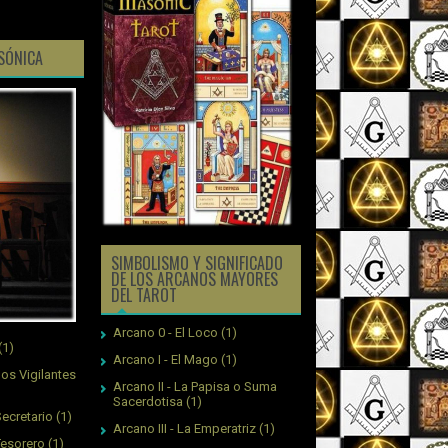
ASÓNICA
SIMBOLISMO Y SIGNIFICADO
DE LOS ARCANOS MAYORES
DEL TAROT
Arcano 0 - El Loco
(1)
(1)
Arcano I - El Mago
(1)
os Vigilantes
Arcano II - La Papisa o Suma
Sacerdotisa
(1)
ecretario
(1)
Arcano III - La Emperatriz
(1)
Tesorero
(1)