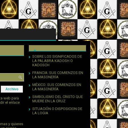
SOBRE LOS SIGNIFICADOS DE
LA PALABRA KADOSH O
KADOSCH
FRANCIA: SUS COMIENZOS EN
LA MASONERÍA
MÉXICO: SUS COMIENZOS EN
LA MASONERÍA
Archivo
SIMBOLISMO DEL CRISTO QUE
sta web para
MUERE EN LA CRUZ
dir el enlace
SITUACIÓN O DISPOSICION DE
LA LOGIA
emas y quieres