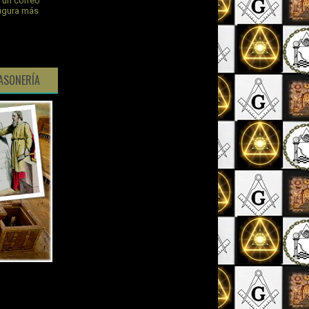
s un correo
figura más
ASONERÍA