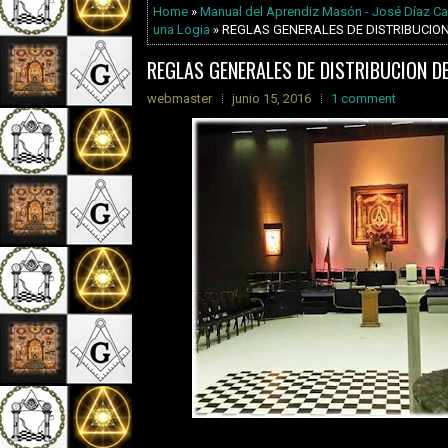
Home
»
Manual del Aprendiz Masón - José Díaz Ca
una Logia
» REGLAS GENERALES DE DISTRIBUCION
REGLAS GENERALES DE DISTRIBUCION D
webmaster
junio 15, 2016
1 comment