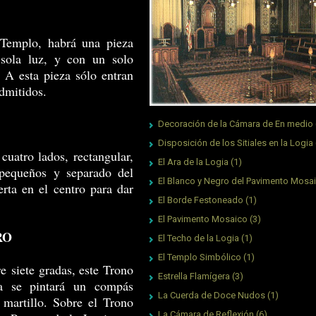
 Templo, habrá una pieza
 sola luz, y con un solo
 A esta pieza sólo entran
dmitidos.
Decoración de la Cámara de En medio
Disposición de los Sitiales en la Logia
cuatro lados, rectangular,
El Ara de la Logia
(1)
 pequeños y separado del
El Blanco y Negro del Pavimento Mosa
erta en el centro para dar
El Borde Festoneado
(1)
El Pavimento Mosaico
(3)
RO
El Techo de la Logia
(1)
El Templo Simbólico
(1)
e siete gradas, este Trono
Estrella Flamígera
(3)
ra se pintará un compás
La Cuerda de Doce Nudos
(1)
martillo. Sobre el Trono
La Cámara de Reflexión
(6)