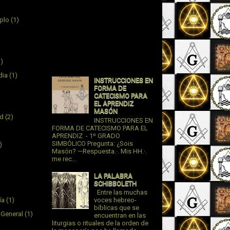
plo
(1)
1)
dia
(1)
INSTRUCCIONES EN
FORMA DE
CATECISMO PARA
EL APRENDIZ
MASÓN
ad
(2)
INSTRUCCIONES EN
FORMA DE CATECISMO PARA EL
APRENDIZ - 1º GRADO
SIMBÓLICO Pregunta: ¿Sois
)
Masón? —Respuesta.·. Mis HH.·.
me rec...
LA PALABRA
SCHIBBOLETH
Entre las muchas
ía
(1)
voces hebreo-
bíblicas que se
 General
(1)
encuentran en las
liturgias o rituales de la orden de