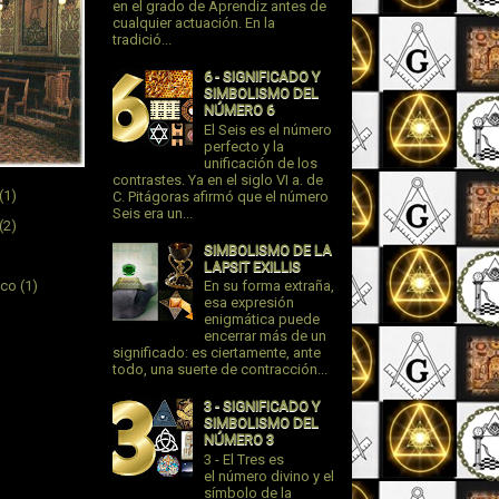
en el grado de Aprendiz antes de
cualquier actuación. En la
tradició...
6 - SIGNIFICADO Y
SIMBOLISMO DEL
NÚMERO 6
El Seis es el número
perfecto y la
unificación de los
contrastes. Ya en el siglo VI a. de
(1)
C. Pitágoras afirmó que el número
Seis era un...
(2)
SIMBOLISMO DE LA
LAPSIT EXILLIS
ico
(1)
En su forma extraña,
esa expresión
enigmática puede
encerrar más de un
significado: es ciertamente, ante
todo, una suerte de contracción...
3 - SIGNIFICADO Y
SIMBOLISMO DEL
NÚMERO 3
3 - El Tres es
el número divino y el
símbolo de la