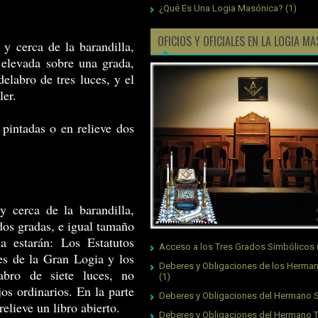
¿Qué Es Una Logia Masónica?
(1)
OFICIOS Y OFICIALES EN LA LOGIA M
 y cerca de la barandilla,
 elevada sobre una grada,
elabro de tres luces, y el
ler.
 pintadas o en relieve dos
y cerca de la barandilla,
dos gradas, e igual tamaño
a estarán: Los Estatutos
Acceso a los Tres Grados Simbólicos
es de la Gran Logia y los
Deberes y Obligaciones de los Herman
abro de siete luces, no
(1)
os ordinarios. En la parte
Deberes y Obligaciones del Hermano S
relieve un libro abierto.
Deberes y Obligaciones del Hermano 