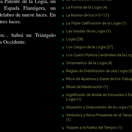
ta Patente de la Logia, un
a Espada Flamígera, un
La Forma de la Logia
(4)
delabro de nueve luces. En
La Norma de los 3-5-7
(1)
tres luces.
La Triple Calificación de la Logia
(1)
Las Gradas de la Logia
(1)
en.·. habrá un Triángulo
Logia
(28)
a Occidente.
Los Cargos de la Logia
(27)
Los Cuatro Puntos Cardinales de la Lo
Ornamentos de la Logia
(4)
Reglas de Distribución de una Logia
(3
Ritos de Apertura y Cierre de los Traba
Ritual de Masticación
(1)
Significado de Andar en Escuadra o Es
Logia
(1)
Situación o Disposición de la Logia
(1)
Símbolos y Ritos Presentes en el Tem
(1)
Toques a la Puerta del Templo
(1)