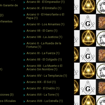
Arcano IIII - El Emperador
(1)
Un Garante de
Arcano IX - El Ermitaño
(1)
Arcano V - El Hierofante o El
(2)
Papa
(1)
Diferentes
Arcano VI - Los Amantes
(1)
Arcano VII - El Carro
(1)
Arcano VIII - La Justicia
(1)
Arcano X - La Rueda de la
Fortuna
(1)
Arcano XI - La Fuerza
(1)
Arcano XII - El Colgado
(1)
Arcano XIII - La Muerte o El
Arcano Sin Nombre
(1)
1)
Arcano XIV - La Templanza
(1)
Arcano XIX - El Sol
(1)
Arcano XV - El Diablo
(1)
Arcano XVI - La Torre
(1)
aciones
(3)
Arcano XVII - La Estrella
(1)
os Oficiales