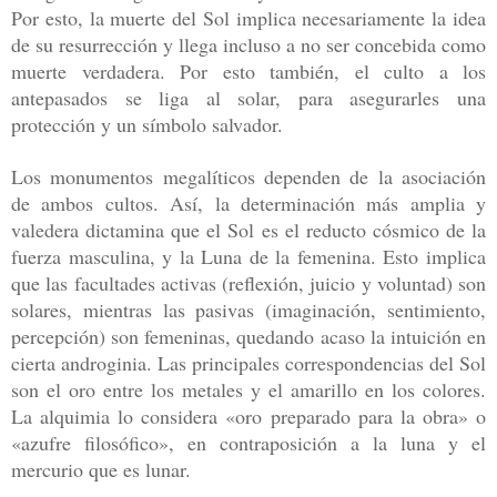
Por esto, la muerte
del Sol implica necesariamente la idea
de su resurrección y llega incluso a
no ser concebida como
muerte verdadera. Por esto también, el culto a los
antepasados se liga al solar, para asegurarles una
protección y un símbolo
salvador.
Los monumentos megalíticos dependen de la asociación
de ambos
cultos. Así, la determinación más amplia y
valedera dictamina que el
Sol es el reducto cósmico de la
fuerza masculina, y la Luna de la femeni
na. Esto implica
que las facultades activas (reflexión, juicio y voluntad)
son
solares, mientras las pasivas (imaginación, sentimiento,
percepción) son
femeninas, quedando acaso la intuición en
cierta androginia. Las princi
pales correspondencias del Sol
son el oro entre los metales y el amarillo en
los colores.
La alquimia lo considera «oro preparado para la obra» o
«azufre fi
losófico», en contraposición a la luna y el
mercurio que es lunar.