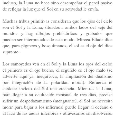
incluso, la Luna no hace sino desempeñar
el papel pasivo
de reflejar la luz que el Sol en su actividad le envía.
Muchas
tribus primitivas consideran que los ojos del cielo
son el Sol y la Luna, si
tuados a ambos lados del «eje del
mundo» y hay dibujos prehistóricos y
grabados que
pueden ser interpretados de este modo. Mircea Eliade dice
que, para
pigmeos y bosquimanos, el sol es el ojo del dios
supremo.
Los samoyedos
ven en el Sol y la Luna los ojos del cielo;
el primero es el ojo bueno, el
segundo es el ojo malo (se
advierte aquí ya, inequívoca, la ampliación del
dualismo
por integración de la polaridad moral). Refuerza el
carácter invic
to del Sol una creencia. Mientras la Luna,
para llegar a su ocultación men
sual de tres días, precisa
sufrir un despedazamiento (menguante), el Sol no
necesita
morir para bajar a los infiernos; puede llegar al océano o
al lago
de las aguas inferiores y atravesarlos sin disolverse.