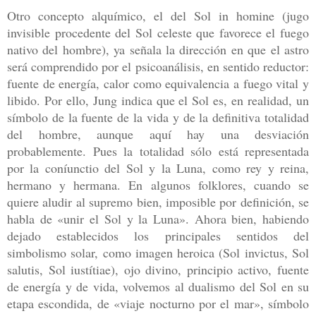
Otro
concepto alquímico, el del Sol in homine (jugo
invisible procedente del
Sol celeste que favorece el fuego
nativo del hombre), ya señala la direc
ción en que el astro
será comprendido por el psicoanálisis, en sentido reduc
tor:
fuente de energía, calor como equivalencia a fuego vital y
libido. Por ello,
Jung indica que el Sol es, en realidad, un
símbolo de la fuente de la vida y
de la definitiva totalidad
del hombre, aunque aquí hay una desviación
probablemente. Pues la totalidad sólo está representada
por la coníunctio
del Sol y la Luna, como rey y reina,
hermano y hermana. En algunos
folklores, cuando se
quiere aludir al supremo bien, imposible por definición,
se
habla de «unir el Sol y la Luna». Ahora bien, habiendo
dejado establecidos
los principales sentidos del
simbolismo solar, como imagen heroica
(Sol invictus, Sol
salutis, Sol iustítiae), ojo divino, principio activo, fuen
te
de energía y de vida, volvemos al dualismo del Sol en su
etapa escondida, de
«viaje nocturno por el mar», símbolo