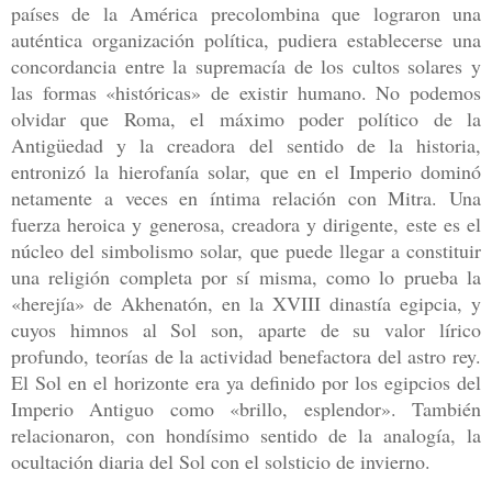
países de la América
precolombina que lograron una
auténtica organización política, pudiera es
tablecerse una
concordancia entre la supremacía de los cultos solares y
las
formas «históricas» de existir humano. No podemos
olvidar que Roma, el
máximo poder político de la
Antigüedad y la creadora del sentido de la
historia,
entronizó la hierofanía solar, que en el Imperio dominó
netamente
a veces en íntima relación con Mitra. Una
fuerza heroica y generosa,
creadora y dirigente, este es el
núcleo del simbolismo solar, que puede llegar
a constituir
una religión completa por sí misma, como lo prueba la
«here
jía» de Akhenatón, en la XVIII dinastía egipcia, y
cuyos himnos al Sol son,
aparte de su valor lírico
profundo, teorías de la actividad benefactora del
astro rey.
El Sol en el horizonte era ya definido por los egipcios del
Imperio
Antiguo como «brillo, esplendor». También
relacionaron, con hondísimo sen
tido de la analogía, la
ocultación diaria del Sol con el solsticio de invier
no.