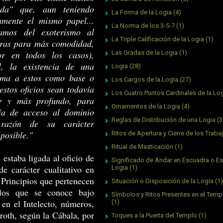
ada" que, aun teniendo
La Forma de la Logia
(4)
amente el mismo papel...
La Norma de los 3-5-7
(1)
amos del exoterismo al
La Triple Calificación de la Logia
(1)
bras para más comodidad,
r en todos los casos),
Las Gradas de la Logia
(1)
, la existencia de una
Logia
(28)
toma a estos como base o
Los Cargos de la Logia
(27)
stos oficios sean todavía
Los Cuatro Puntos Cardinales de la Lo
ior y más profundo, para
Ornamentos de la Logia
(4)
vía de acceso al dominio
Reglas de Distribución de una Logia
(3
 razón de su carácter
 posible."
Ritos de Apertura y Cierre de los Traba
Ritual de Masticación
(1)
 estaba ligada al oficio de
Significado de Andar en Escuadra o Es
de carácter cualitativo en
Logia
(1)
. Principios que pertenecen
Situación o Disposición de la Logia
(1)
los que se conoce bajo
Símbolos y Ritos Presentes en el Tem
 en el Intelecto, números,
(1)
iroth, según la Cábala, por
Toques a la Puerta del Templo
(1)