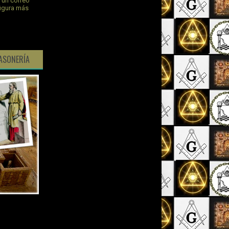
s un correo
figura más
ASONERÍA