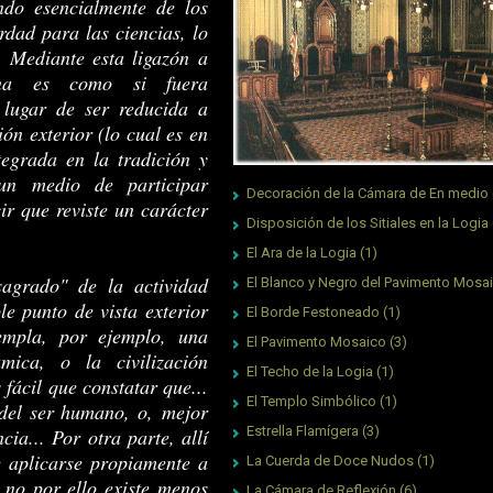
ndo esencialmente de los
rdad para las ciencias, lo
.. Mediante esta ligazón a
mana es como si fuera
 lugar de ser reducida a
ón exterior (lo cual es en
tegrada en la tradición y
 un medio de participar
Decoración de la Cámara de En medio
ir que reviste un carácter
Disposición de los Sitiales en la Logia
El Ara de la Logia
(1)
sagrado" de la actividad
El Blanco y Negro del Pavimento Mosa
le punto de vista exterior
El Borde Festoneado
(1)
templa, por ejemplo, una
El Pavimento Mosaico
(3)
ámica, o la civilización
El Techo de la Logia
(1)
fácil que constatar que...
El Templo Simbólico
(1)
a del ser humano, o, mejor
Estrella Flamígera
(3)
cia... Por otra parte, allí
 aplicarse propiamente a
La Cuerda de Doce Nudos
(1)
, no por ello existe menos
La Cámara de Reflexión
(6)