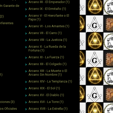
Arcano IIII - El Emperador
(1)
Un Garante de
Arcano IX - El Ermitaño
(1)
Arcano V - El Hierofante o El
(2)
Papa
(1)
Diferentes
Arcano VI - Los Amantes
(1)
Arcano VII - El Carro
(1)
Arcano VIII - La Justicia
(1)
Arcano X - La Rueda de la
Fortuna
(1)
Arcano XI - La Fuerza
(1)
Arcano XII - El Colgado
(1)
Arcano XIII - La Muerte o El
Arcano Sin Nombre
(1)
1)
Arcano XIV - La Templanza
(1)
Arcano XIX - El Sol
(1)
Arcano XV - El Diablo
(1)
Arcano XVI - La Torre
(1)
aciones
(3)
Arcano XVII - La Estrella
(1)
os Oficiales