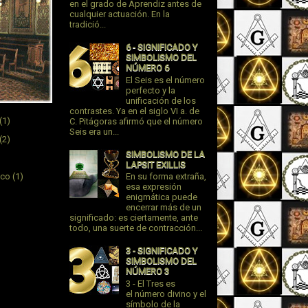
en el grado de Aprendiz antes de
cualquier actuación. En la
tradició...
6 - SIGNIFICADO Y
SIMBOLISMO DEL
NÚMERO 6
El Seis es el número
perfecto y la
unificación de los
contrastes. Ya en el siglo VI a. de
(1)
C. Pitágoras afirmó que el número
Seis era un...
(2)
SIMBOLISMO DE LA
LAPSIT EXILLIS
ico
(1)
En su forma extraña,
esa expresión
enigmática puede
encerrar más de un
significado: es ciertamente, ante
todo, una suerte de contracción...
3 - SIGNIFICADO Y
SIMBOLISMO DEL
NÚMERO 3
3 - El Tres es
el número divino y el
símbolo de la