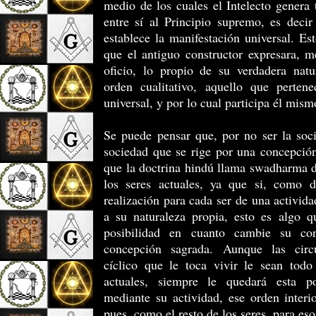
medio de los cuales el Intelecto genera 
entre sí al Principio supremo, es deci
establece la manifestación universal. Es
que el antiguo constructor expresara, m
oficio, lo propio de su verdadera natu
orden cualitativo, aquello que perte
universal, y por lo cual participa él mism
Se puede pensar que, por no ser la soc
sociedad que se rige por una concepción
que la doctrina hindú llama swadharma d
los seres actuales, ya que si, como 
realización para cada ser de una activid
a su naturaleza propia, esto es algo 
posibilidad en cuanto cambie su co
concepción sagrada. Aunque las circ
cíclico que le toca vivir le sean todo
actuales, siempre le quedará esta po
mediante su actividad, ese orden interi
pues, como el resto de los seres, para eso