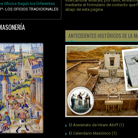
intercambiar enlaces, por favor, envíano
os Oficios Según los Diferentes
mediante el formulario de contacto que 
1º- LOS OFICIOS TRADICIONALES
abajo de esta página.
 MASONERÍA
ANTECEDENTES HISTÓRICOS DE LA M
El Asesinato de Hiram Abiff
(1)
El Calendario Masónico
(1)