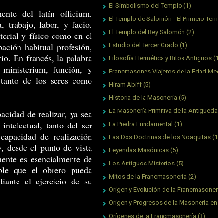
El Simbolismo del Templo
(1)
ente del latín officium,
El Templo de Salomón - El Primero Tem
, trabajo, labor, y facio,
El Templo del Rey Salomón
(2)
terial y físico como en el
pación habitual profesión,
Estudio del Tercer Grado
(1)
rio. En francés, la palabra
Filosofía Hermética y Ritos Antiguos
(
 ministerium, función, y
Francmasones Viajeros de la Edad Me
 tanto de los seres como
Hiram Abiff
(5)
Historia de la Masonería
(5)
La Masonería Primitiva de la Antigüed
acidad de realizar, ya sea
intelectual, tanto del ser
La Piedra Fundamental
(1)
capacidad de realización
Las Dos Doctrinas de los Noaquitas
(1
y, desde el punto de vista
Leyendas Masónicas
(5)
ente es esencialmente de
Los Antiguos Misterios
(5)
ible que el obrero pueda
Mitos de la Francmasonería
(2)
diante el ejercicio de su
Origen y Evolución de la Francmasoner
Origen y Progresos de la Masonería en
Orígenes de la Francmasonería
(3)