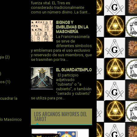
fuerza vital. EL Tres es
considerado tradicionalmente
como un número divino. La Sant...
SIGNOS Y
EMBLEMAS EN LA
MASONERÍA
La Francmasonería
se sirve de
diferentes símbolos
y emblemas para el uso exclusivo
y reservado de sus miembros, que
gia
(2)
se trasmiten por tra...
EL GUARDATEMPLO
)
El participio
adjetivado
jos
(1)
"cubierto" o "a
cubierto", o también
"cerrado y cubierto"
se utiliza para pre...
cuadrar la
LOS ARCANOS MAYORES DEL
TAROT
plo Masónico