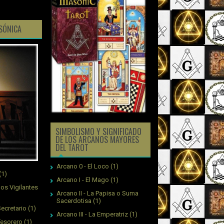
ASÓNICA
SIMBOLISMO Y SIGNIFICADO
DE LOS ARCANOS MAYORES
DEL TAROT
Arcano 0 - El Loco
(1)
(1)
Arcano I - El Mago
(1)
os Vigilantes
Arcano II - La Papisa o Suma
Sacerdotisa
(1)
ecretario
(1)
Arcano III - La Emperatriz
(1)
Tesorero
(1)