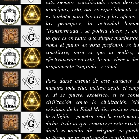
está siempre considerada como deriva
principios; esto, que es especialmente ve
es también para las artes y los oficios.
los principios, la actividad hu
"transformada", se podría decir, y, en
lo que es en tanto que simple manifestaci
suma el punto de vista profano), es in
constituye, para el que la realiza,
efectivamente en esta, lo que viene a dec
propiamente "sagrado" y ritual....
Para darse cuenta de este carácter "
humana toda ella, incluso desde el simp
o, si se quiere, exotérico, si se con
civilización como la civilización isl
cristiana de la Edad Media, nada es mas 
la religión... penetra toda la existenci
dicho, todo lo que constituye esta existen
donde el nombre de "religión" no puede
la forma de la civilización considerada