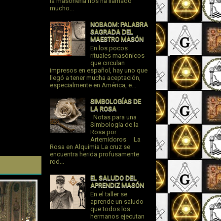
la masonería nos ha llamado
mucho...
NOBAOM: PALABRA
SAGRADA DEL
MAESTRO MASÓN
En los pocos
rituales masónicos
que circulan
impresos en español, hay uno que
llegó a tener mucha aceptación,
especialmente en América, e...
SIMBOLOGÍAS DE
LA ROSA
Notas para una
Simbología de la
Rosa por
Artemidoros La
Rosa en Alquimia La cruz se
encuentra herida profusamente
rod...
EL SALUDO DEL
APRENDIZ MASÓN
En el taller se
aprende un saludo
que todos los
hermanos ejecutan