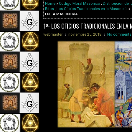
Home
»
Código Moral Masónico
,
Distribución de l
Ritos
,
Los Oficios Tradicionales en la Masonería
» 
EN LA MASONERÍA
1º- LOS OFICIOS TRADICIONALES EN LA
webmaster
noviembre 25, 2018
No comments