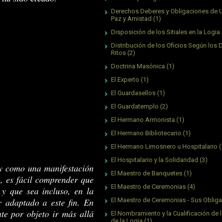
Derechos Deberes y Obligaciones de 
Paz y Amistad
(1)
Disposición de los Sitiales en la Logia
Distribución de los Oficios Según los 
Ritos
(2)
Doctrina Masónica
(1)
El Experto
(1)
El Guardasellos
(1)
El Guardatemplo
(2)
El Hermano Armonista
(1)
El Hermano Bibliotecario
(1)
El Hermano Limosnero u Hospitalario
(
El Hospitalario y la Solidaridad
(3)
 y como una manifestación
El Maestro de Banquetes
(1)
, es fácil comprender que
El Maestro de Ceremonias
(4)
 y que sea incluso, en la
 adaptado a este fin. En
El Maestro de Ceremonias - Sus Oblig
nte por objeto ir más allá
El Nombramiento y la Cualificación de l
de la Logia
(1)