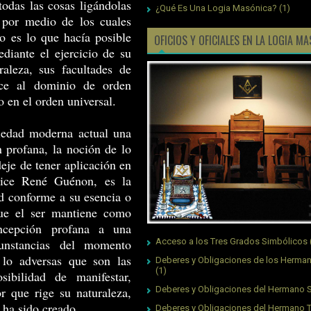
todas las cosas ligándolas
¿Qué Es Una Logia Masónica?
(1)
r por medio de los cuales
to es lo que hacía posible
OFICIOS Y OFICIALES EN LA LOGIA M
ediante el ejercicio de su
raleza, sus facultades de
nece al dominio de orden
o en el orden universal.
iedad moderna actual una
 profana, la noción de lo
eje de tener aplicación en
dice René Guénon, es la
ad conforme a su esencia o
que el ser mantiene como
ncepción profana a una
unstancias del momento
Acceso a los Tres Grados Simbólicos
 lo adversas que son las
Deberes y Obligaciones de los Herman
(1)
sibilidad de manifestar,
or que rige su naturaleza,
Deberes y Obligaciones del Hermano S
 ha sido creado.
Deberes y Obligaciones del Hermano 