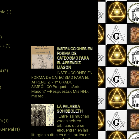
plo
(1)
1)
dia
(1)
INSTRUCCIONES EN
FORMA DE
CATECISMO PARA
EL APRENDIZ
MASÓN
ad
(2)
INSTRUCCIONES EN
FORMA DE CATECISMO PARA EL
APRENDIZ - 1º GRADO
SIMBÓLICO Pregunta: ¿Sois
)
Masón? —Respuesta.·. Mis HH.·.
me rec...
LA PALABRA
SCHIBBOLETH
Entre las muchas
ía
(1)
voces hebreo-
bíblicas que se
 General
(1)
encuentran en las
liturgias o rituales de la orden de