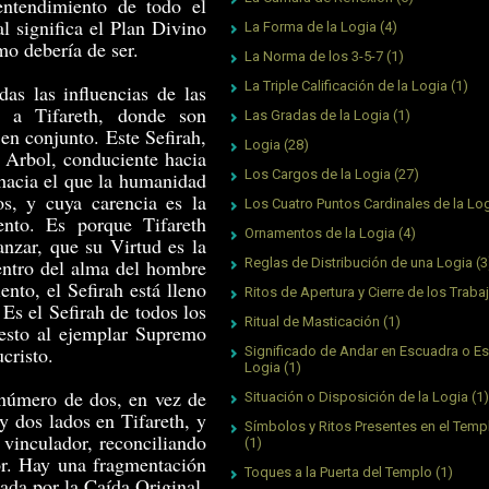
entendimiento de todo el
al significa el Plan Divino
La Forma de la Logia
(4)
mo debería de ser.
La Norma de los 3-5-7
(1)
La Triple Calificación de la Logia
(1)
das las influencias de las
n a Tifareth, donde son
Las Gradas de la Logia
(1)
en conjunto. Este Sefirah,
Logia
(28)
l Arbol, conduciente hacia
Los Cargos de la Logia
(27)
 hacia el que la humanidad
s, y cuya carencia es la
Los Cuatro Puntos Cardinales de la Lo
ento. Es porque Tifareth
Ornamentos de la Logia
(4)
anzar, que su Virtud es la
ntro del alma del hombre
Reglas de Distribución de una Logia
(3
nto, el Sefirah está lleno
Ritos de Apertura y Cierre de los Traba
Es el Sefirah de todos los
Ritual de Masticación
(1)
esto al ejemplar Supremo
cristo.
Significado de Andar en Escuadra o Es
Logia
(1)
 número de dos, en vez de
Situación o Disposición de la Logia
(1)
y dos lados en Tifareth, y
Símbolos y Ritos Presentes en el Tem
 vinculador, reconciliando
(1)
ior. Hay una fragmentación
Toques a la Puerta del Templo
(1)
ada por la Caída Original,