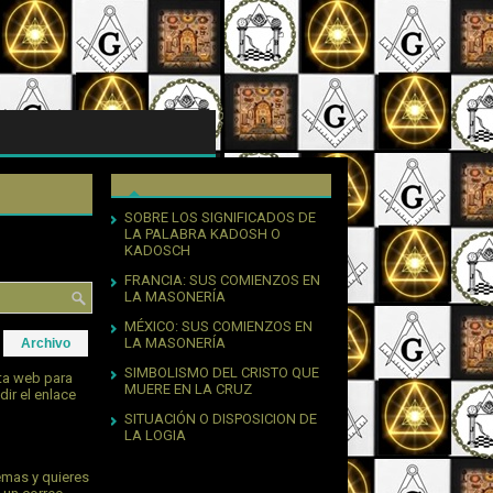
SOBRE LOS SIGNIFICADOS DE
LA PALABRA KADOSH O
KADOSCH
FRANCIA: SUS COMIENZOS EN
LA MASONERÍA
MÉXICO: SUS COMIENZOS EN
LA MASONERÍA
Archivo
SIMBOLISMO DEL CRISTO QUE
sta web para
MUERE EN LA CRUZ
dir el enlace
SITUACIÓN O DISPOSICION DE
LA LOGIA
emas y quieres