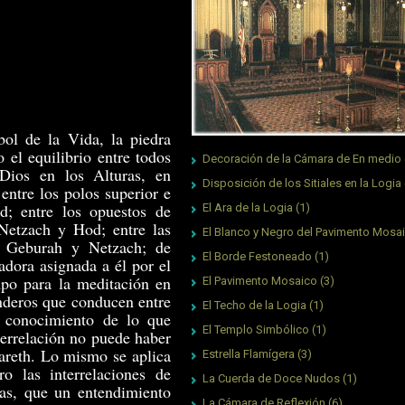
rbol de la Vida, la piedra
 el equilibrio entre todos
Decoración de la Cámara de En medio
 Dios en los Alturas, en
Disposición de los Sitiales en la Logia
entre los polos superior e
d; entre los opuestos de
El Ara de la Logia
(1)
etzach y Hod; entre las
El Blanco y Negro del Pavimento Mosa
, Geburah y Netzach; de
El Borde Festoneado
(1)
adora asignada a él por el
mpo para la meditación en
El Pavimento Mosaico
(3)
enderos que conducen entre
El Techo de la Logia
(1)
n conocimiento de lo que
El Templo Simbólico
(1)
terrelación no puede haber
areth. Lo mismo se aplica
Estrella Flamígera
(3)
ro las interrelaciones de
La Cuerda de Doce Nudos
(1)
sas, que un entendimiento
La Cámara de Reflexión
(6)