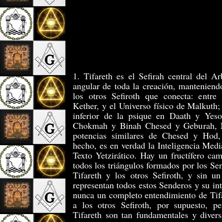
1. Tifareth es el Sefirah central del A
angular de toda la creación, manteniendo
los otros Sefiroth que conecta: entre
Kether, y el Universo físico de Malkuth; 
inferior de la psique en Daath y Yeso
Chokmah y Binah Chesed y Geburah, N
potencias similares de Chesed y Hod
hecho, es en verdad la Inteligencia Medi
Texto Yetzirático. Hay un fructífero ca
todos los triángulos formados por los S
Tifareth y los otros Sefiroth, y sin u
representan todos estos Senderos y su in
nunca un completo entendimiento de Tif
a los otros Sefiroth, por supuesto, pe
Tifareth son tan fundamentales y diver