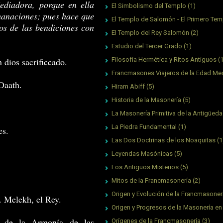
ediadora, porque en ella
El Simbolismo del Templo
(1)
Emanaciones; pues hace que
El Templo de Salomón - El Primero Tem
nos de las bendiciones con
El Templo del Rey Salomón
(2)
Estudio del Tercer Grado
(1)
ios sacrificcado.
Filosofía Hermética y Ritos Antiguos
(
Francmasones Viajeros de la Edad Me
aath.
Hiram Abiff
(5)
Historia de la Masonería
(5)
La Masonería Primitiva de la Antigüed
La Piedra Fundamental
(1)
s.
Las Dos Doctrinas de los Noaquitas
(1
Leyendas Masónicas
(5)
Los Antiguos Misterios
(5)
Mitos de la Francmasonería
(2)
Origen y Evolución de la Francmasoner
 Melekh, el Rey.
Origen y Progresos de la Masonería en
de la Armonía de las
Orígenes de la Francmasonería
(3)