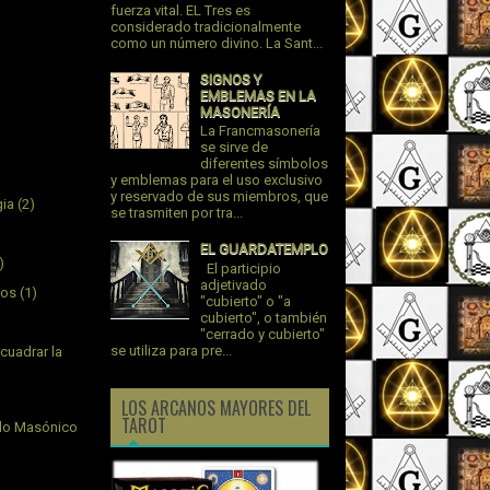
fuerza vital. EL Tres es
considerado tradicionalmente
como un número divino. La Sant...
SIGNOS Y
EMBLEMAS EN LA
MASONERÍA
La Francmasonería
se sirve de
diferentes símbolos
y emblemas para el uso exclusivo
y reservado de sus miembros, que
gia
(2)
se trasmiten por tra...
EL GUARDATEMPLO
)
El participio
adjetivado
jos
(1)
"cubierto" o "a
cubierto", o también
"cerrado y cubierto"
se utiliza para pre...
cuadrar la
LOS ARCANOS MAYORES DEL
TAROT
plo Masónico