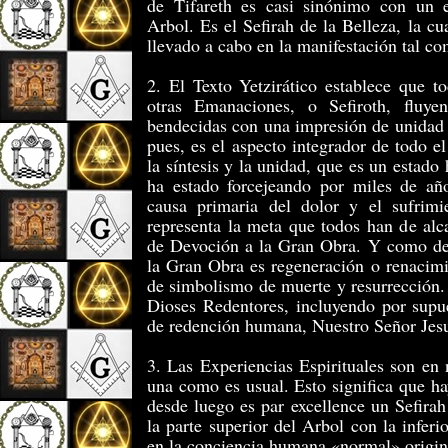
de Tifareth es casi sinónimo con un 
Arbol. Es el Sefirah de la Belleza, la cu
llevado a cabo en la manifestación tal co
2. El Texto Yetzirático establece que to
otras Emanaciones, o Sefiroth, fluye
bendecidas con una impresión de unidad 
pues, es el aspecto integrador de todo e
la síntesis y la unidad, que es un estado
ha estado forcejeando por miles de año
causa primaria del dolor y el sufrimi
representa la meta que todos han de alc
de Devoción a la Gran Obra. Y como de
la Gran Obra es regeneración o renacimie
de simbolismo de muerte y resurrección. 
Dioses Redentores, incluyendo por supu
de redención humana, Nuestro Señor Jesu
3. Las Experiencias Espirituales son en
una como es usual. Esto significa que ha
desde luego es par excellence un Sefirah
la parte superior del Arbol con la infer
en la conciencia humana «normal» origin