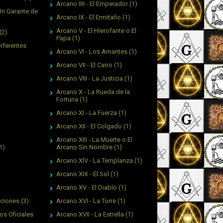
Arcano IIII - El Emperador
(1)
Un Garante de
Arcano IX - El Ermitaño
(1)
Arcano V - El Hierofante o El
(2)
Papa
(1)
Diferentes
Arcano VI - Los Amantes
(1)
Arcano VII - El Carro
(1)
Arcano VIII - La Justicia
(1)
Arcano X - La Rueda de la
Fortuna
(1)
Arcano XI - La Fuerza
(1)
Arcano XII - El Colgado
(1)
Arcano XIII - La Muerte o El
Arcano Sin Nombre
(1)
1)
Arcano XIV - La Templanza
(1)
Arcano XIX - El Sol
(1)
Arcano XV - El Diablo
(1)
Arcano XVI - La Torre
(1)
aciones
(3)
Arcano XVII - La Estrella
(1)
os Oficiales