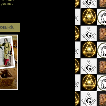
s un correo
figura más
ASONERÍA