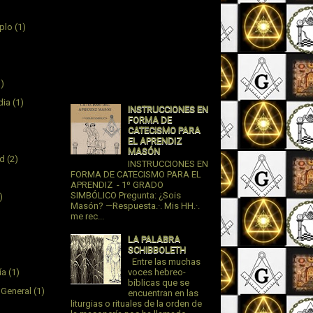
plo
(1)
1)
dia
(1)
INSTRUCCIONES EN
FORMA DE
CATECISMO PARA
EL APRENDIZ
MASÓN
ad
(2)
INSTRUCCIONES EN
FORMA DE CATECISMO PARA EL
APRENDIZ - 1º GRADO
SIMBÓLICO Pregunta: ¿Sois
)
Masón? —Respuesta.·. Mis HH.·.
me rec...
LA PALABRA
SCHIBBOLETH
Entre las muchas
ía
(1)
voces hebreo-
bíblicas que se
 General
(1)
encuentran en las
liturgias o rituales de la orden de