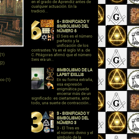
en el grado de Aprendiz antes de
cualquier actuación. En la
tradició...
6 - SIGNIFICADO Y
SIMBOLISMO DEL
NÚMERO 6
El Seis es el número
perfecto y la
unificación de los
contrastes. Ya en el siglo VI a. de
(1)
C. Pitágoras afirmó que el número
Seis era un...
(2)
SIMBOLISMO DE LA
LAPSIT EXILLIS
ico
(1)
En su forma extraña,
esa expresión
enigmática puede
encerrar más de un
significado: es ciertamente, ante
todo, una suerte de contracción...
3 - SIGNIFICADO Y
SIMBOLISMO DEL
NÚMERO 3
3 - El Tres es
el número divino y el
símbolo de la