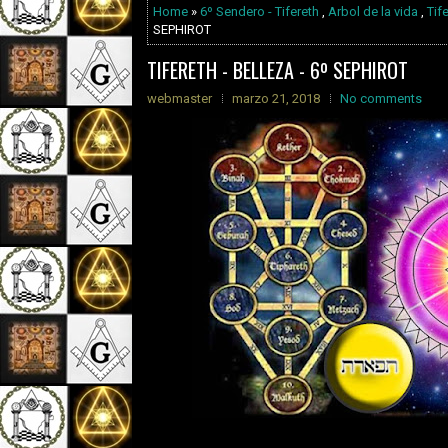
Home
»
6º Sendero - Tifereth
,
Arbol de la vida
,
Tif
SEPHIROT
TIFERETH - BELLEZA - 6º SEPHIROT
webmaster
marzo 21, 2018
No comments