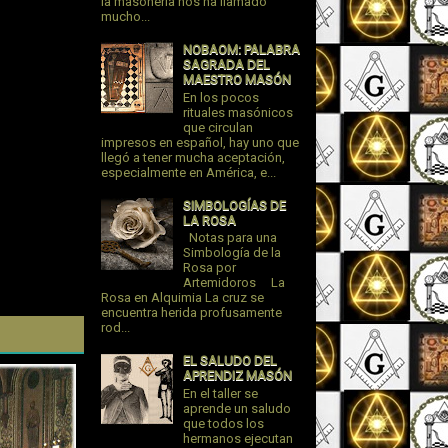
la masonería nos ha llamado
mucho...
NOBAOM: PALABRA
SAGRADA DEL
MAESTRO MASÓN
En los pocos
rituales masónicos
que circulan
impresos en español, hay uno que
llegó a tener mucha aceptación,
especialmente en América, e...
SIMBOLOGÍAS DE
LA ROSA
Notas para una
Simbología de la
Rosa por
Artemidoros La
Rosa en Alquimia La cruz se
encuentra herida profusamente
rod...
EL SALUDO DEL
APRENDIZ MASÓN
En el taller se
aprende un saludo
que todos los
hermanos ejecutan