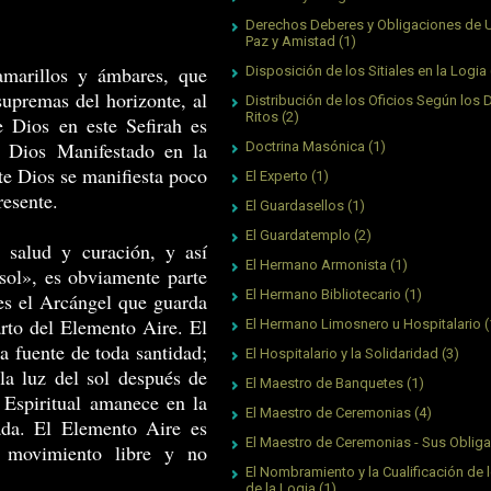
Derechos Deberes y Obligaciones de 
Paz y Amistad
(1)
amarillos y ámbares, que
Disposición de los Sitiales en la Logia
supremas del horizonte, al
Distribución de los Oficios Según los 
Ritos
(2)
 Dios en este Sefirah es
a Dios Manifestado en la
Doctrina Masónica
(1)
te Dios se manifiesta poco
El Experto
(1)
esente.
El Guardasellos
(1)
El Guardatemplo
(2)
 salud y curación, y así
El Hermano Armonista
(1)
 sol», es obviamente parte
El Hermano Bibliotecario
(1)
l es el Arcángel que guarda
arto del Elemento Aire. El
El Hermano Limosnero u Hospitalario
(
a fuente de toda santidad;
El Hospitalario y la Solidaridad
(3)
la luz del sol después de
El Maestro de Banquetes
(1)
 Espiritual amanece en la
El Maestro de Ceremonias
(4)
ada. El Elemento Aire es
El Maestro de Ceremonias - Sus Oblig
 movimiento libre y no
El Nombramiento y la Cualificación de l
de la Logia
(1)