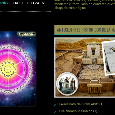
intercambiar enlaces, por favor, envíano
ereth
» TIFERETH - BELLEZA - 6º
mediante el formulario de contacto que 
abajo de esta página.
ANTECEDENTES HISTÓRICOS DE LA M
El Asesinato de Hiram Abiff
(1)
El Calendario Masónico
(1)