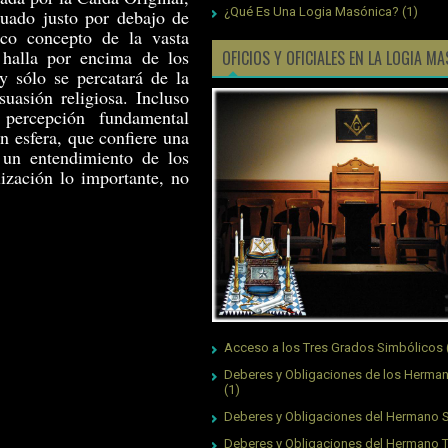
¿Qué Es Una Logia Masónica?
(1)
tuado justo por debajo de
oco concepto de la vasta
 halla por encima de los
OFICIOS Y OFICIALES EN LA LOGIA M
 y sólo se percatará de la
suasión religiosa. Incluso
percepción fundamental
an esfera, que confiere una
un entendimiento de los
lización lo importante, no
Acceso a los Tres Grados Simbólicos
Deberes y Obligaciones de los Herman
(1)
Deberes y Obligaciones del Hermano S
Deberes y Obligaciones del Hermano 