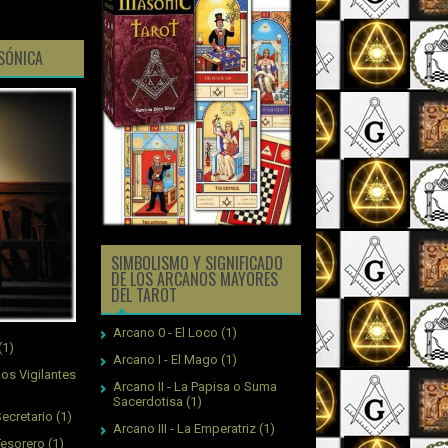
ASÓNICA
SIMBOLISMO Y SIGNIFICADO
DE LOS ARCANOS MAYORES
DEL TAROT
Arcano 0 - El Loco
(1)
(1)
Arcano I - El Mago
(1)
os Vigilantes
Arcano II - La Papisa o Suma
Sacerdotisa
(1)
ecretario
(1)
Arcano III - La Emperatriz
(1)
Tesorero
(1)