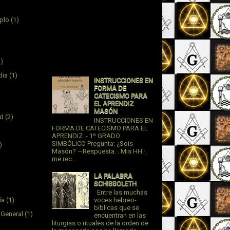
plo
(1)
1)
dia
(1)
INSTRUCCIONES EN
FORMA DE
CATECISMO PARA
EL APRENDIZ
MASÓN
ad
(2)
INSTRUCCIONES EN
FORMA DE CATECISMO PARA EL
APRENDIZ - 1º GRADO
SIMBÓLICO Pregunta: ¿Sois
)
Masón? —Respuesta.·. Mis HH.·.
me rec...
LA PALABRA
SCHIBBOLETH
Entre las muchas
ía
(1)
voces hebreo-
bíblicas que se
 General
(1)
encuentran en las
liturgias o rituales de la orden de