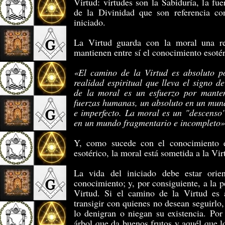
Virtud: virtudes son la Sabiduría, la fue
de la Divinidad que son referencia co
iniciado.
La Virtud guarda con la moral una re
mantienen entre sí el conocimiento esotér
«El camino de la Virtud es absoluto 
realidad espiritual que lleva el signo d
de la moral es un esfuerzo por mante
fuerzas humanas, un absoluto en un mund
e imperfecto. La moral es un "descenso"
en un mundo fragmentario e incompleto»
Y, como sucede con el conocimiento e
esotérico, la moral está sometida a la Vir
La vida del iniciado debe estar orie
conocimiento; y, por consiguiente, a la p
Virtud. Si el camino de la Virtud es 
transigir con quienes no desean seguirl
lo denigran o niegan su existencia. Por 
árbol que da buenos frutos y aquél que l