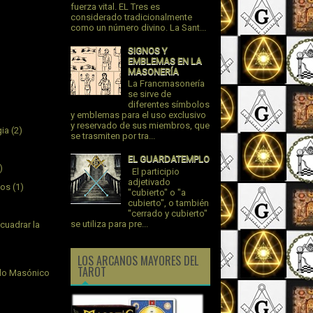
fuerza vital. EL Tres es
considerado tradicionalmente
como un número divino. La Sant...
SIGNOS Y
EMBLEMAS EN LA
MASONERÍA
La Francmasonería
se sirve de
diferentes símbolos
y emblemas para el uso exclusivo
y reservado de sus miembros, que
gia
(2)
se trasmiten por tra...
EL GUARDATEMPLO
)
El participio
adjetivado
jos
(1)
"cubierto" o "a
cubierto", o también
"cerrado y cubierto"
se utiliza para pre...
cuadrar la
LOS ARCANOS MAYORES DEL
TAROT
plo Masónico