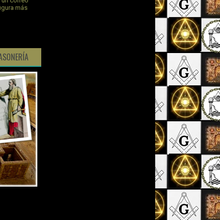
s un correo
figura más
ASONERÍA