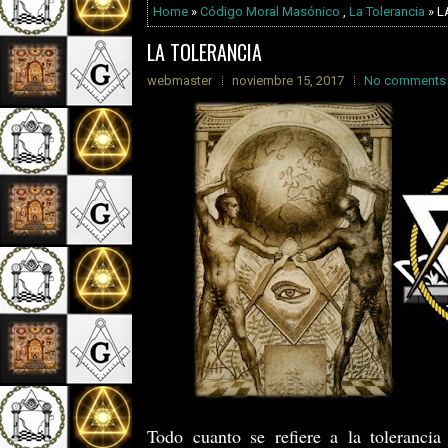
Home
»
Código Moral Masónico
,
La Tolerancia
» L
LA TOLERANCIA
webmaster
noviembre 15, 2017
No comments
Todo cuanto se refiere a la tolerancia