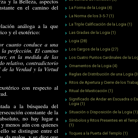
rza y la Belleza, aspectos
nstante en el camino del
La Forma de la Logia
(4)
La Norma de los 3-5-7
(1)
La Triple Calificación de la Logia
(1)
lación análoga a la que
ico y el exotérico:
Las Gradas de la Logia
(1)
Logia
(28)
por cuanto conduce a una
e la perfección. El camino
Los Cargos de la Logia
(27)
ner, en la medida de las
Los Cuatro Puntos Cardinales de la Lo
o relativo, contradictorio
Ornamentos de la Logia
(4)
 de la Verdad y la Virtud
.
Reglas de Distribución de una Logia
(3
Ritos de Apertura y Cierre de los Traba
xotérico con respecto al
Ritual de Masticación
(1)
tud.
Significado de Andar en Escuadra o Es
Logia
(1)
ntada a la búsqueda del
ersecución constante de la
Situación o Disposición de la Logia
(1)
absoluto, no hay lugar a
Símbolos y Ritos Presentes en el Tem
o, y menos aún con quienes
(1)
ello se distingue entre el
Toques a la Puerta del Templo
(1)
os da malos, y se dice que