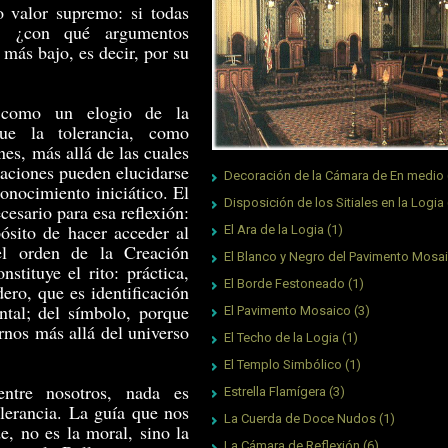
o valor supremo: si todas
o, ¿con qué argumentos
 más bajo, es decir, por su
 como un elogio de la
 que la tolerancia, como
nes, más allá de las cuales
taciones pueden elucidarse
Decoración de la Cámara de En medio
onocimiento iniciático. El
Disposición de los Sitiales en la Logia
cesario para esa reflexión:
pósito de hacer acceder al
El Ara de la Logia
(1)
el orden de la Creación
El Blanco y Negro del Pavimento Mosa
stituye el rito: práctica,
El Borde Festoneado
(1)
ero, que es identificación
tal; del símbolo, porque
El Pavimento Mosaico
(3)
rnos más allá del universo
El Techo de la Logia
(1)
El Templo Simbólico
(1)
entre nosotros, nada es
Estrella Flamígera
(3)
olerancia. La guía que nos
La Cuerda de Doce Nudos
(1)
de, no es la moral, sino la
La Cámara de Reflexión
(6)