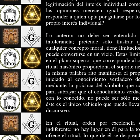
legitimación del interés individual com
las opiniones merecen igual respet
responder a quien opta por guiarse por lo
propio interés individual?
Lo anterior no debe ser entendido
intolerancia; pretende sólo ilustrar
cualquier concepto moral, tiene limitacio
puede convertirse en un vicio. Estas limi
en el plano superior que corresponde al c
ritual masónico proporciona el soporte ne
la misma palabra rito manifiesta el pro
iniciado al conocimiento verdadero d
mediante la práctica del símbolo que con
para subrayar que el conocimiento verdad
con lo conocido. no puede ser sólo men
éste es el único vehículo que puede lleva
discursivo.
En el ritual, orden por excelencia 
indiferente: no hay lugar en él para la t
ofrece el ritual, lo que de él se despren