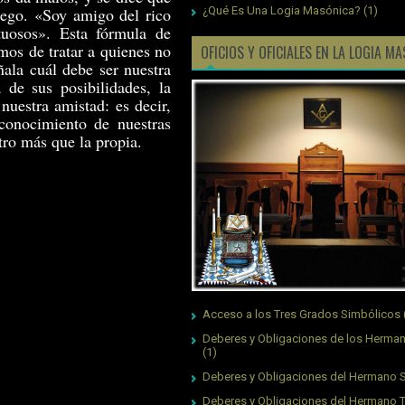
fuego. «Soy amigo del rico
¿Qué Es Una Logia Masónica?
(1)
tuosos». Esta fórmula de
mos de tratar a quienes no
OFICIOS Y OFICIALES EN LA LOGIA M
ñala cuál debe ser nuestra
 de sus posibilidades, la
nuestra amistad: es decir,
conocimiento de nuestras
tro más que la propia.
Acceso a los Tres Grados Simbólicos
Deberes y Obligaciones de los Herman
(1)
Deberes y Obligaciones del Hermano S
Deberes y Obligaciones del Hermano 