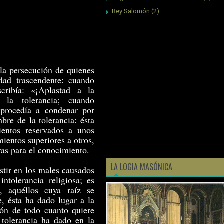
Rey Salomón
(2)
 la persecución de quienes
dad trascendente: cuando
scribía: «¡Aplastad a la
la tolerancia; cuando
 procedía a condenar por
bre de la tolerancia: ésta
ientos reservados a unos
ientos superiores a otros,
ras para el conocimiento.
LA LOGIA MASÓNICA
istir en los males causados
intolerancia religiosa; es
o, aquéllos cuya raíz se
e, ésta ha dado lugar a la
ción de todo cuanto quiere
a tolerancia ha dado en la