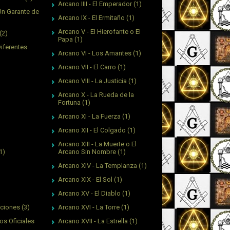
Arcano IIII - El Emperador
(1)
Un Garante de
Arcano IX - El Ermitaño
(1)
Arcano V - El Hierofante o El
(2)
Papa
(1)
Diferentes
Arcano VI - Los Amantes
(1)
Arcano VII - El Carro
(1)
Arcano VIII - La Justicia
(1)
Arcano X - La Rueda de la
Fortuna
(1)
Arcano XI - La Fuerza
(1)
Arcano XII - El Colgado
(1)
Arcano XIII - La Muerte o El
Arcano Sin Nombre
(1)
1)
Arcano XIV - La Templanza
(1)
Arcano XIX - El Sol
(1)
Arcano XV - El Diablo
(1)
Arcano XVI - La Torre
(1)
aciones
(3)
Arcano XVII - La Estrella
(1)
os Oficiales