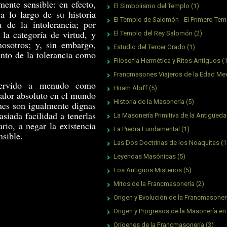
mente sensible: en efecto,
El Simbolismo del Templo
(1)
a lo largo de su historia
El Templo de Salomón - El Primero Tem
 de la intolerancia; por
 la categoría de virtud, y
El Templo del Rey Salomón
(2)
osotros; y, sin embargo,
Estudio del Tercer Grado
(1)
anto de la tolerancia como
Filosofía Hermética y Ritos Antiguos
(
Francmasones Viajeros de la Edad Me
 servido a menudo como
Hiram Abiff
(5)
valor absoluto en el mundo
Historia de la Masonería
(5)
ones son igualmente dignas
siada facilidad a tenerlas
La Masonería Primitiva de la Antigüed
ario, a negar la existencia
La Piedra Fundamental
(1)
nsible.
Las Dos Doctrinas de los Noaquitas
(1
Leyendas Masónicas
(5)
Los Antiguos Misterios
(5)
Mitos de la Francmasonería
(2)
Origen y Evolución de la Francmasoner
Origen y Progresos de la Masonería en
Orígenes de la Francmasonería
(3)