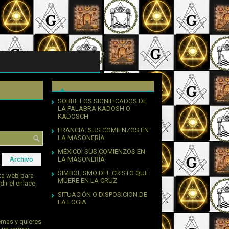
SOBRE LOS SIGNIFICADOS DE
LA PALABRA KADOSH O
KADOSCH
FRANCIA: SUS COMIENZOS EN
LA MASONERÍA
MÉXICO: SUS COMIENZOS EN
LA MASONERÍA
Archivo
SIMBOLISMO DEL CRISTO QUE
sta web para
MUERE EN LA CRUZ
dir el enlace
SITUACIÓN O DISPOSICION DE
LA LOGIA
emas y quieres