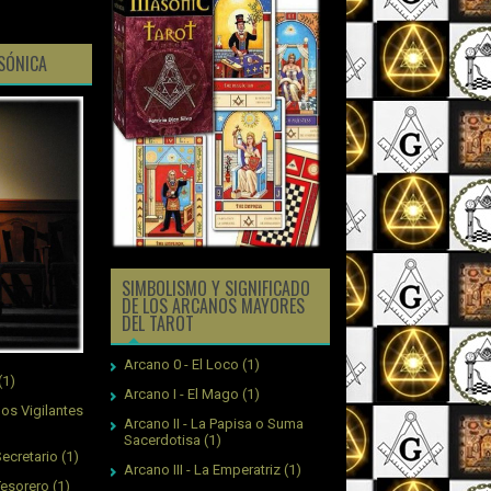
ASÓNICA
SIMBOLISMO Y SIGNIFICADO
DE LOS ARCANOS MAYORES
DEL TAROT
Arcano 0 - El Loco
(1)
(1)
Arcano I - El Mago
(1)
os Vigilantes
Arcano II - La Papisa o Suma
Sacerdotisa
(1)
ecretario
(1)
Arcano III - La Emperatriz
(1)
Tesorero
(1)