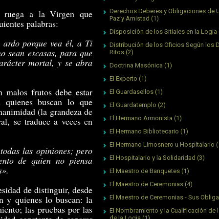
Derechos Deberes y Obligaciones de 
 ruega a la Virgen que
Paz y Amistad
(1)
uientes palabras:
Disposición de los Sitiales en la Logia
 ardo porque vea él, a Ti
Distribución de los Oficios Según los 
 no sean escasas, para que
Ritos
(2)
carácter mortal, y se abra
Doctrina Masónica
(1)
El Experto
(1)
n malos frutos debe estar
El Guardasellos
(1)
on quienes buscan lo que
El Guardatemplo
(2)
gnanimidad (la grandeza de
El Hermano Armonista
(1)
al, se traduce a veces en
El Hermano Bibliotecario
(1)
El Hermano Limosnero u Hospitalario
(
todas las opiniones; pero
El Hospitalario y la Solidaridad
(3)
ento de quien no piensa
s».
El Maestro de Banquetes
(1)
El Maestro de Ceremonias
(4)
esidad de distinguir, desde
en y quienes lo buscan: la
El Maestro de Ceremonias - Sus Oblig
iento; las pruebas por las
El Nombramiento y la Cualificación de l
de la Logia
(1)