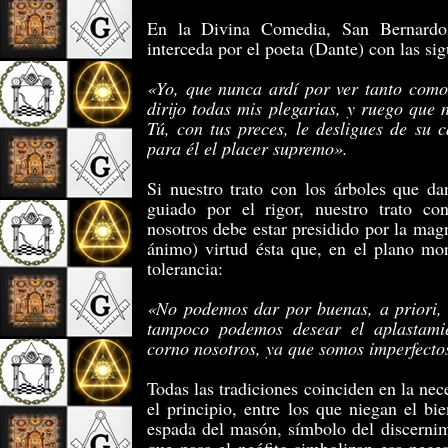
En la Divina Comedia, San Bernardo
interceda por el poeta (Dante) con las sig
«Yo, que nunca ardí por ver tanto como
dirijo todas mis plegarias, y ruego que
Tú, con tus preces, le desligues de su 
para él el placer supremo».
Si nuestro trato con los árboles que da
guiado por el rigor, nuestro trato c
nosotros debe estar presidido por la ma
ánimo) virtud ésta que, en el plano mor
tolerancia:
«No podemos dar por buenas, a priori, 
tampoco podemos desear el aplastami
corno nosotros, ya que somos imperfecto
Todas las tradiciones coinciden en la nec
el principio, entre los que niegan el bi
espada del masón, símbolo del discernim