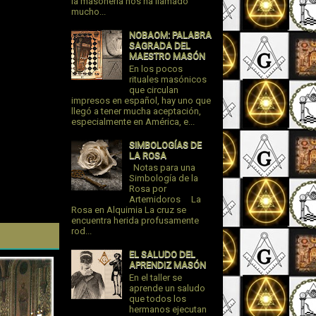
la masonería nos ha llamado
mucho...
NOBAOM: PALABRA
SAGRADA DEL
MAESTRO MASÓN
En los pocos
rituales masónicos
que circulan
impresos en español, hay uno que
llegó a tener mucha aceptación,
especialmente en América, e...
SIMBOLOGÍAS DE
LA ROSA
Notas para una
Simbología de la
Rosa por
Artemidoros La
Rosa en Alquimia La cruz se
encuentra herida profusamente
rod...
EL SALUDO DEL
APRENDIZ MASÓN
En el taller se
aprende un saludo
que todos los
hermanos ejecutan