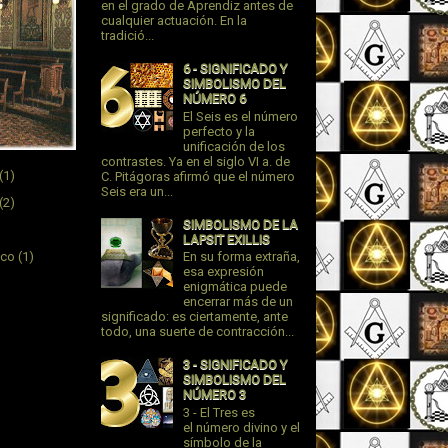
en el grado de Aprendiz antes de
cualquier actuación. En la
tradició...
6 - SIGNIFICADO Y
SIMBOLISMO DEL
NÚMERO 6
El Seis es el número
perfecto y la
unificación de los
contrastes. Ya en el siglo VI a. de
(1)
C. Pitágoras afirmó que el número
Seis era un...
(2)
SIMBOLISMO DE LA
LAPSIT EXILLIS
ico
(1)
En su forma extraña,
esa expresión
enigmática puede
encerrar más de un
significado: es ciertamente, ante
todo, una suerte de contracción...
3 - SIGNIFICADO Y
SIMBOLISMO DEL
NÚMERO 3
3 - El Tres es
el número divino y el
símbolo de la