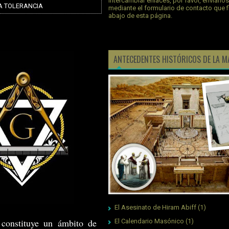
intercambiar enlaces, por favor, envíano
A TOLERANCIA
mediante el formulario de contacto que 
abajo de esta página.
ANTECEDENTES HISTÓRICOS DE LA M
El Asesinato de Hiram Abiff
(1)
 constituye un ámbito de
El Calendario Masónico
(1)