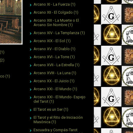
Arcano XI - La Fuerza
(1)
Arcano XII - El Colgado
(1)
Arcano XIII - La Muerte o El
Arcano Sin Nombre
(1)
Arcano XIV - La Templanza
(1)
Arcano XIX - El Sol
(1)
Arcano XV - El Diablo
(1)
(1)
Arcano XVI - La Torre
(1)
(2)
Arcano XVII - La Estrella
(1)
Arcano XVIII - La Luna
(1)
ico
(1)
Arcano XX - El Juicio
(1)
Arcano XXI - El Mundo
(1)
Arcano XXI - El Mundo- Espejo
del Tarot
(1)
El Tarot es un Ser
(1)
El Tarot y el Rito de Iniciación
Masónica
(1)
Escuadra y Compás-Tarot