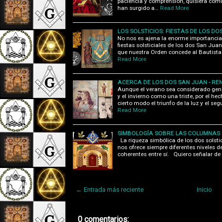
paciencia y comprensión, quisiera co
han surgido a…
Read More
LOS SOLSTICIOS: FIESTAS DE LOS D
No nos es ajena la enorme importancia 
fiestas solsticiales de los dos San Ju
que nuestra Orden concede al Bautista 
Read More
ACERCA DE LOS DOS SAN JUAN - RE
Aunque el verano sea considerado gen
y el invierno como una triste, por el he
cierto modo el triunfo de la luz y el se
Read More
SIMBOLOGÍA SOBRE LAS COLUMNAS J
La riqueza simbólica de los dos solsti
nos ofrece siempre diferentes niveles d
coherentes entre sí. Quiero señalar d
← Entrada más reciente
Inicio
0 comentarios: