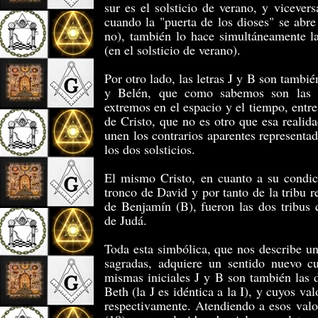
sur es el solsticio de verano, y vicever
cuando la "puerta de los dioses" se abre 
no), también lo hace simultáneamente l
(en el solsticio de verano).
Por otro lado, las letras J y B son también
y Belén, que como sabemos son las d
extremos en el espacio y el tiempo, entre
de Cristo, que no es otro que esa realida
unen los contrarios aparentes representa
los dos solsticios.
El mismo Cristo, en cuanto a su condic
tronco de David y por tanto de la tribu r
de Benjamín (B), fueron las dos tribus 
de Judá.
Toda esta simbólica, que nos describe una
sagradas, adquiere un sentido nuevo c
mismas iniciales J y B son también las d
Beth (la J es idéntica a la I), y cuyos v
respectivamente. Atendiendo a esos valo