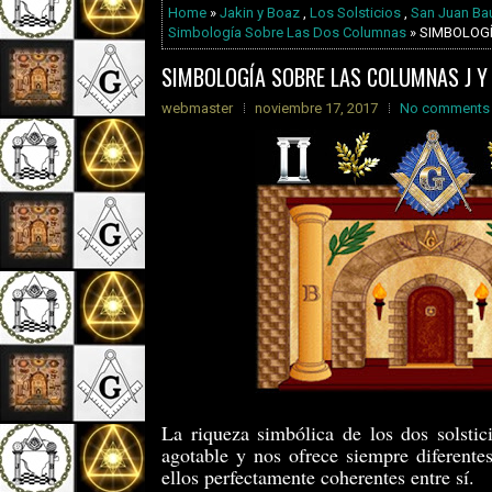
Home
»
Jakin y Boaz
,
Los Solsticios
,
San Juan Bau
Simbología Sobre Las Dos Columnas
» SIMBOLOGÍ
SIMBOLOGÍA SOBRE LAS COLUMNAS J Y
webmaster
noviembre 17, 2017
No comments
La riqueza simbólica de los dos solstic
agotable y nos ofrece siempre diferentes
ellos perfectamente coherentes entre sí.