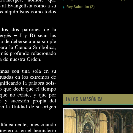
to al Evangelista como a su
Rey Salomón
(2)
os alquimistas como todos
 los dos patrones de la
ergés = J y B) sean las
ha de deberse a una simple
para la Ciencia Simbólica,
más profundo relacionado
a de nuestra Orden.
mnas son una sola en su
ituadas en los extremos de
gnificando la palabra sols­
mo que decir que el tiempo
 que no existe, y que por
LA LOGIA MASÓNICA
o y sucesión propia del
 en la Unidad de su origen
ultáneamente, pues cuando
 invierno, en el hemisferio