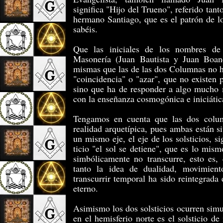
significa "Hijo del True­no", referido tan
hermano Santiago, que es el patrón de l
sabéis.
Que las iniciales de los nombres de
Masonería (Juan Bautista y Juan Boan
mismas que las de las dos Co­lumnas no 
"coincidencia" o "azar", que no existen 
sino que ha de responder a algo mucho 
con la enseñanza cosmogónica e iniciátic
Tengamos en cuenta que las dos colu
realidad arquetípica, pues ambas están s
un mismo eje, el eje de los solsticios, si
ticio "el sol se detiene", que es lo mis
simbólicamente no transcurre, esto es,
tanto la idea de dualidad, movimient
transcurrir temporal ha sido reintegrada
eterno.
Asimismo los dos solsticios ocurren sim
en el hemisferio norte es el solsticio de