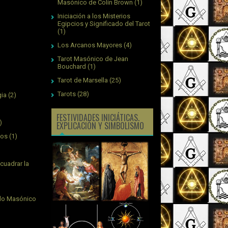
Masónico de Colin Brown
(1)
Iniciación a los Misterios
Egipcios y Significado del Tarot
(1)
Los Arcanos Mayores
(4)
Tarot Masónico de Jean
Bouchard
(1)
Tarot de Marsella
(25)
Tarots
(28)
gia
(2)
FESTIVIDADES INICIÁTICAS.
)
EXPLICACIÓN Y SIMBOLISMO
jos
(1)
cuadrar la
plo Masónico