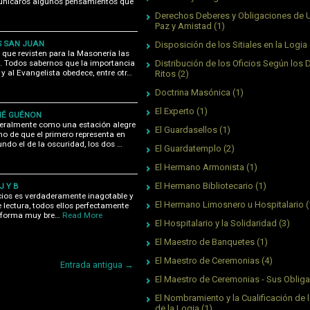
municaros algunos pensamientos que
Derechos Deberes y Obligaciones de 
Paz y Amistad
(1)
OS SAN JUAN
Disposición de los Sitiales en la Logia
que revisten para la Masonería las
an. Todos sabernos que la importancia
Distribución de los Oficios Según los 
y al Evangelista obedece, entre otr…
Ritos
(2)
Doctrina Masónica
(1)
El Experto
(1)
NÉ GUÉNON
eralmente como una estación alegre
El Guardasellos
(1)
cho de que el primero representa en
gundo el de la oscuridad, los dos …
El Guardatemplo
(2)
El Hermano Armonista
(1)
El Hermano Bibliotecario
(1)
 Y B
cios es verdaderamente in­agotable y
El Hermano Limosnero u Hospitalario
(
e lectura, todos ellos perfectamente
e forma muy bre…
Read More
El Hospitalario y la Solidaridad
(3)
El Maestro de Banquetes
(1)
El Maestro de Ceremonias
(4)
Entrada antigua →
El Maestro de Ceremonias - Sus Oblig
El Nombramiento y la Cualificación de l
de la Logia
(1)