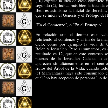
(10) expresa la idea de ciclo completo 
se­gundo (2), indica más bien la idea de 
Beth es asimismo la inicial de Bereshit,
que se inicia el Génesis y el Prólogo del
"En el Co­mienzo", o "En el Principio".
En relación con el tiempo esos valo
refiriendo al comienzo y al fin de la man
ciclo, como por ejemplo la vida de C
Belén y Jerusalén. Pero si sumamos, es 
resultado es 12, que en este contexto s
puertas de la Jerusalén Celeste, o c
aparecen simultáneamente en el centr
frutos del Árbol de la Vida, cuando tod
(el Manvántará) haya sido consumado en
cual "no hay acepción de personas", o de