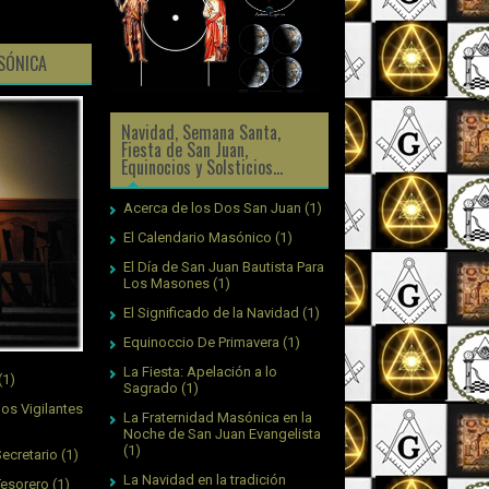
ASÓNICA
Navidad, Semana Santa,
Fiesta de San Juan,
Equinocios y Solsticios...
Acerca de los Dos San Juan
(1)
El Calendario Masónico
(1)
El Día de San Juan Bautista Para
Los Masones
(1)
El Significado de la Navidad
(1)
Equinoccio De Primavera
(1)
La Fiesta: Apelación a lo
(1)
Sagrado
(1)
os Vigilantes
La Fraternidad Masónica en la
Noche de San Juan Evangelista
(1)
ecretario
(1)
La Navidad en la tradición
Tesorero
(1)