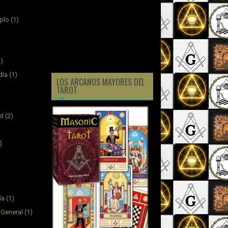
plo
(1)
1)
dia
(1)
LOS ARCANOS MAYORES DEL
TAROT
ad
(2)
)
ía
(1)
 General
(1)