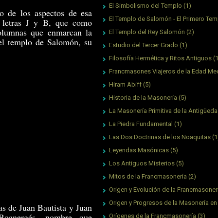
El Simbolismo del Templo
(1)
o de los aspectos de esa
El Templo de Salomón - El Primero Tem
as letras J y B, que como
columnas que enmarcan la
El Templo del Rey Salomón
(2)
el templo de Salomón, su
Estudio del Tercer Grado
(1)
Filosofía Hermética y Ritos Antiguos
(
Francmasones Viajeros de la Edad Me
Hiram Abiff
(5)
Historia de la Masonería
(5)
La Masonería Primitiva de la Antigüed
La Piedra Fundamental
(1)
Las Dos Doctrinas de los Noaquitas
(1
Leyendas Masónicas
(5)
Los Antiguos Misterios
(5)
Mitos de la Francmasonería
(2)
Origen y Evolución de la Francmasoner
Origen y Progresos de la Masonería en
as de Juan Bautista y Juan
 Boanergés, nombre que
Orígenes de la Francmasonería
(3)