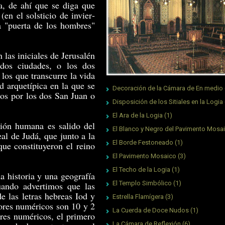
sa, de ahí que se diga que
(en el solsticio de invier­
a "puerta de los hombres"
 las iniciales de Jerusalén
os ciudades, o los dos
 los que transcurre la vida
d arquetípica en la que se
Decoración de la Cámara de En medio
dos por los dos San Juan o
Disposición de los Sitiales en la Logia
El Ara de la Logia
(1)
ión humana es salido del
El Blanco y Negro del Pavimento Mosa
eal de Judá, que junto a la
El Borde Festoneado
(1)
que constituyeron el reino
El Pavimento Mosaico
(3)
El Techo de la Logia
(1)
 historia y una geogra­fía
El Templo Simbólico
(1)
uando advertimos que las
e las letras hebreas Iod y
Estrella Flamígera
(3)
alores numéricos son 10 y 2
La Cuerda de Doce Nudos
(1)
res numéricos, el primero
La Cámara de Reflexión
(6)