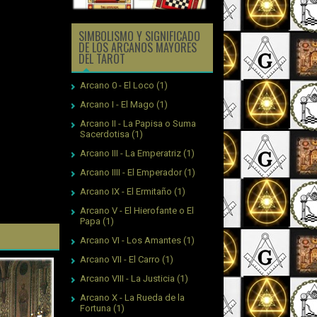
SIMBOLISMO Y SIGNIFICADO
DE LOS ARCANOS MAYORES
DEL TAROT
Arcano 0 - El Loco
(1)
Arcano I - El Mago
(1)
Arcano II - La Papisa o Suma
Sacerdotisa
(1)
Arcano III - La Emperatriz
(1)
Arcano IIII - El Emperador
(1)
Arcano IX - El Ermitaño
(1)
Arcano V - El Hierofante o El
Papa
(1)
Arcano VI - Los Amantes
(1)
Arcano VII - El Carro
(1)
Arcano VIII - La Justicia
(1)
Arcano X - La Rueda de la
Fortuna
(1)