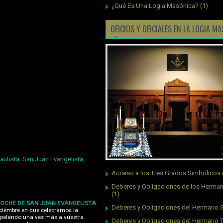
¿Qué Es Una Logia Masónica?
(1)
OFICIOS Y OFICIALES EN LA LOGIA M
autista
,
San Juan Evangelista
,
Acceso a los Tres Grados Simbólicos
Deberes y Obligaciones de los Herman
(1)
NOCHE DE SAN JUAN EVANGELISTA
Deberes y Obligaciones del Hermano S
iciembre en que celebramos la
 apelando una vez más a vuestra
Deberes y Obligaciones del Hermano 