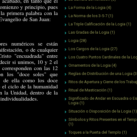
y acabado, en tanto que el
comienzo y principio, pues
La Forma de la Logia
(4)
 la primera palabra con la
La Norma de los 3-5-7
(1)
 Evangelio de San Juan:
La Triple Calificación de la Logia
(1)
Las Gradas de la Logia
(1)
Logia
(28)
res numéricos se están
ifesta­ción, o de cualquier
Los Cargos de la Logia
(27)
risto "encuadrada" entre
Los Cuatro Puntos Cardinales de la Lo
decir si unimos, 10 y 2 el
Ornamentos de la Logia
(4)
e correspon­den con las 12
on los "doce soles" que
Reglas de Distribución de una Logia
(3
o de ella como los doce
Ritos de Apertura y Cierre de los Traba
o el ciclo de la humanidad
Ritual de Masticación
(1)
 la Unidad, dentro de la
 individualidades.
Significado de Andar en Escuadra o Es
Logia
(1)
Situación o Disposición de la Logia
(1)
Símbolos y Ritos Presentes en el Tem
(1)
Toques a la Puerta del Templo
(1)