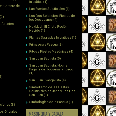
iniciática
(1)
Un Garante de
Las Puertas Solsticiales
(1)
Los Dos Solsticios: Fiestas de
(2)
los Dos Juanes
(4)
Diferentes
Navidad - El Cristo Recién
Nacido
(1)
Plantas Sagradas Iniciáticas
(1)
Primavera y Pascua
(2)
Ritos y Fiestas Masónicas
(4)
San Juan Bautista
(5)
San Juan Bautista: Noche
Pagana de Hogueras y Fuego
(1)
1)
San Juan Evangelista
(4)
Simbolismo de las Fiestas
Solsticiales de Jano y Los Dos
San Juan
(1)
Simbologías de la Pascua
(1)
aciones
(3)
os Oficiales
MASONERÍA Y CÁBALA