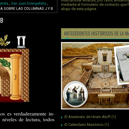
intercambiar enlaces, por favor, envíano
tista
,
San Juan Evangelista
,
mediante el formulario de contacto que 
A SOBRE LAS COLUMNAS J Y B
abajo de esta página.
 B
ANTECEDENTES HISTÓRICOS DE LA M
ios es verdaderamente in­
El Asesinato de Hiram Abiff
(1)
 niveles de lectura, todos
El Calendario Masónico
(1)