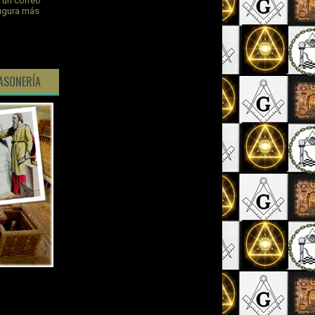
s un correo
figura más
ASONERÍA