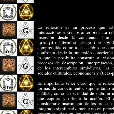
La reflexión es un proceso que arti
interacciones entre los anteriores. La ref
inserción desde la conciencia human
εμπειρία [Termino griego que signifi
comprendida como toda acción que const
confronta desde la inmersión conscient
lo que le posibilita construir su visi
procesos de descripción, interpretación
de los intercambios simbólicos, las ma
sociales culturales, económicas y éticas-p
Es importante tener claro que la reflex
formas de conocimiento, supone tanto u
análisis, como la necesidad de elaborar u
que captura y orienta la acción. El 
considerarse instrumento de los procesos
integrado significativamente no en parce
semántica, sino en los esquemas de p