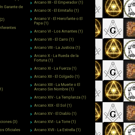
Arcano IIII - El Emperador
(1)
Un Garante de
Arcano IX - El Ermitaño
(1)
Arcano V - El Hierofante o El
(2)
Papa
(1)
Diferentes
Arcano VI - Los Amantes
(1)
Arcano VII - El Carro
(1)
Arcano VIII - La Justicia
(1)
Arcano X - La Rueda de la
Fortuna
(1)
Arcano XI - La Fuerza
(1)
Arcano XII - El Colgado
(1)
Arcano XIII - La Muerte o El
Arcano Sin Nombre
(1)
1)
Arcano XIV - La Templanza
(1)
Arcano XIX - El Sol
(1)
Arcano XV - El Diablo
(1)
Arcano XVI - La Torre
(1)
aciones
(3)
Arcano XVII - La Estrella
(1)
os Oficiales