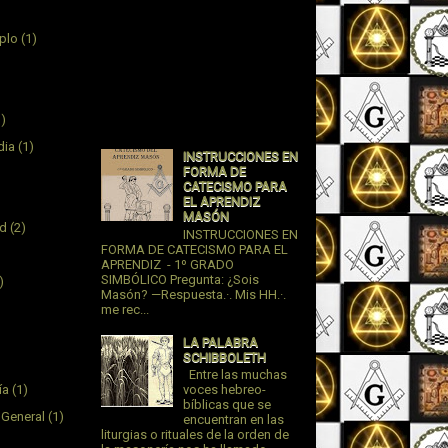
plo
(1)
1)
dia
(1)
INSTRUCCIONES EN
FORMA DE
CATECISMO PARA
EL APRENDIZ
MASÓN
ad
(2)
INSTRUCCIONES EN
FORMA DE CATECISMO PARA EL
APRENDIZ - 1º GRADO
SIMBÓLICO Pregunta: ¿Sois
)
Masón? —Respuesta.·. Mis HH.·.
me rec...
LA PALABRA
SCHIBBOLETH
Entre las muchas
ía
(1)
voces hebreo-
bíblicas que se
 General
(1)
encuentran en las
liturgias o rituales de la orden de