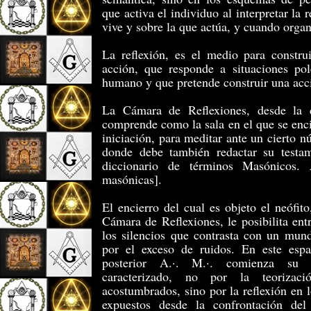
que activa el individuo al interpretar la 
vive y sobre la que actúa, y cuando organ
La reflexión, es el medio para constru
acción, que responde a situaciones pol
humano y que pretende construir una acc
La Cámara de Reflexiones, desde la 
comprende como la sala en el que se encie
iniciación, para meditar ante un cierto n
donde debe también redactar su testam
diccionario de términos Masónicos. 
masónicas].
El encierro del cual es objeto el neófito
Cámara de Reflexiones, le posibilita en
los silencios que contrasta con un mund
por el exceso de ruidos. En este espa
posterior A.·. M.·. comienza su co
caracterizado, no por la teoriza
acostumbrados, sino por la reflexión en 
expuestos desde la confrontación de