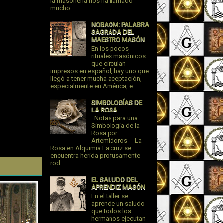
la masonería nos ha llamado
mucho...
NOBAOM: PALABRA
SAGRADA DEL
MAESTRO MASÓN
En los pocos
rituales masónicos
que circulan
impresos en español, hay uno que
llegó a tener mucha aceptación,
especialmente en América, e...
SIMBOLOGÍAS DE
LA ROSA
Notas para una
Simbología de la
Rosa por
Artemidoros La
Rosa en Alquimia La cruz se
encuentra herida profusamente
rod...
EL SALUDO DEL
APRENDIZ MASÓN
En el taller se
aprende un saludo
que todos los
hermanos ejecutan