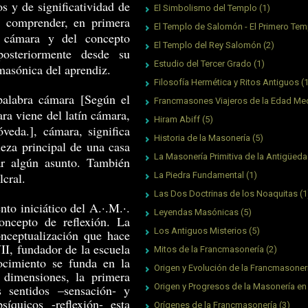
s y de significatividad de
El Simbolismo del Templo
(1)
o comprender, en primera
El Templo de Salomón - El Primero Tem
to cámara y del concepto
El Templo del Rey Salomón
(2)
posteriormente desde su
Estudio del Tercer Grado
(1)
masónica del aprendiz.
Filosofía Hermética y Ritos Antiguos
(
 palabra cámara [Según el
Francmasones Viajeros de la Edad Me
ra viene del latín cámara,
Hiram Abiff
(5)
veda.], cámara, significa
Historia de la Masonería
(5)
eza principal de una casa
La Masonería Primitiva de la Antigüed
ar algún asunto. También
lcral.
La Piedra Fundamental
(1)
Las Dos Doctrinas de los Noaquitas
(1
to iniciático del A.·.M.·.
Leyendas Masónicas
(5)
ncepto de reflexión. La
Los Antiguos Misterios
(5)
nceptualización que hace
II, fundador de la escuela
Mitos de la Francmasonería
(2)
ocimiento se funda en la
Origen y Evolución de la Francmasoner
 dimensiones, la primera
Origen y Progresos de la Masonería en
 sentidos –sensación- y
íquicos -reflexión- esta
Orígenes de la Francmasonería
(3)