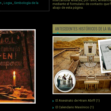
intercambiar enlaces, por favor, envíano
n
,
Logia
,
Simbología de la
mediante el formulario de contacto que 
abajo de esta página.
ANTECEDENTES HISTÓRICOS DE LA M
El Asesinato de Hiram Abiff
(1)
El Calendario Masónico
(1)