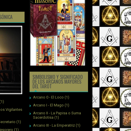
ASÓNICA
SIMBOLISMO Y SIGNIFICADO
DE LOS ARCANOS MAYORES
DEL TAROT
Arcano 0 - El Loco
(1)
(1)
Arcano I - El Mago
(1)
os Vigilantes
Arcano II - La Papisa o Suma
Sacerdotisa
(1)
ecretario
(1)
Arcano III - La Emperatriz
(1)
Tesorero
(1)