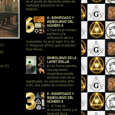
en el grado de Aprendiz antes de
cualquier actuación. En la
tradició...
6 - SIGNIFICADO Y
SIMBOLISMO DEL
NÚMERO 6
El Seis es el número
perfecto y la
unificación de los
contrastes. Ya en el siglo VI a. de
(1)
C. Pitágoras afirmó que el número
Seis era un...
(2)
SIMBOLISMO DE LA
LAPSIT EXILLIS
ico
(1)
En su forma extraña,
esa expresión
enigmática puede
encerrar más de un
significado: es ciertamente, ante
todo, una suerte de contracción...
3 - SIGNIFICADO Y
SIMBOLISMO DEL
NÚMERO 3
3 - El Tres es
el número divino y el
símbolo de la