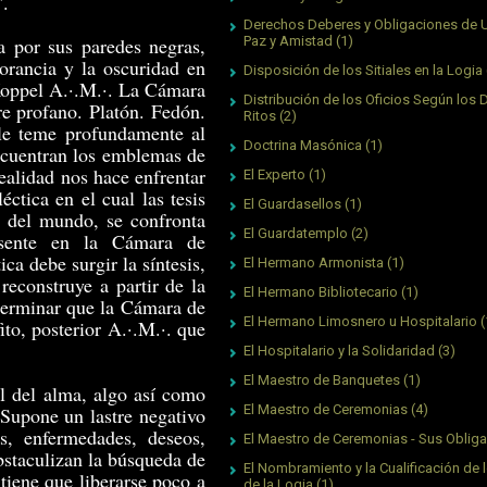
".
Derechos Deberes y Obligaciones de 
a por sus paredes negras,
Paz y Amistad
(1)
norancia y la oscuridad en
Disposición de los Sitiales en la Logia
Koppel A.·.M.·. La Cámara
Distribución de los Oficios Según los 
re profano. Platón. Fedón.
Ritos
(2)
le teme profundamente al
Doctrina Masónica
(1)
encuentran los emblemas de
ealidad nos hace enfrentar
El Experto
(1)
éctica en el cual las tesis
El Guardasellos
(1)
ón del mundo, se confronta
El Guardatemplo
(2)
esente en la Cámara de
ca debe surgir la síntesis,
El Hermano Armonista
(1)
econstruye a partir de la
El Hermano Bibliotecario
(1)
eterminar que la Cámara de
El Hermano Limosnero u Hospitalario
(
ito, posterior A.·.M.·. que
El Hospitalario y la Solidaridad
(3)
El Maestro de Banquetes
(1)
el del alma, algo así como
El Maestro de Ceremonias
(4)
 Supone un lastre negativo
s, enfermedades, deseos,
El Maestro de Ceremonias - Sus Oblig
bstaculizan la búsqueda de
El Nombramiento y la Cualificación de l
tiene que liberarse poco a
de la Logia
(1)