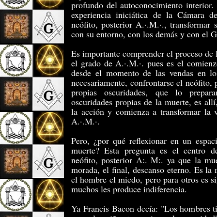
profundo del autoconocimiento interior.
experiencia iniciática de la Cámara de
neófito, posterior A.·.M.·., transformar
con su entorno, con los demás y con el G.
Es importante comprender el proceso de 
el grado de A.·.M.·. pues es el comienz
desde el momento de las vendas en los
necesariamente, confrontarse el neófito, 
propias oscuridades, que lo prepar
oscuridades propias de la muerte, es allí
la acción y comienza a transformar la v
A.·.M.·.
Pero, ¿por qué reflexionar en un espac
muerte? Esta pregunta es el centro de
neófito, posterior A:. M:. ya que la mu
morada, el final, descanso eterno. Es la 
el hombre el miedo, pero para otros es 
muchos les produce indiferencia.
Ya Francis Bacon decía: "Los hombres t