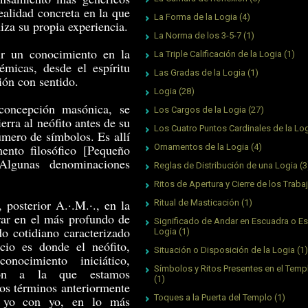
realidad concreta en la que
La Forma de la Logia
(4)
iza su propia experiencia.
La Norma de los 3-5-7
(1)
ir un conocimiento en la
La Triple Calificación de la Logia
(1)
émicas, desde el espíritu
Las Gradas de la Logia
(1)
ión con sentido.
Logia
(28)
concepción masónica, se
Los Cargos de la Logia
(27)
rra al neófito antes de su
Los Cuatro Puntos Cardinales de la Lo
úmero de símbolos. Es allí
ento filosófico [Pequeño
Ornamentos de la Logia
(4)
Algunas denominaciones
Reglas de Distribución de una Logia
(3
Ritos de Apertura y Cierre de los Traba
, posterior A.·.M.·., en la
Ritual de Masticación
(1)
trar en el más profundo de
Significado de Andar en Escuadra o Es
o cotidiano caracterizado
Logia
(1)
cio es donde el neófito,
Situación o Disposición de la Logia
(1)
nocimiento iniciático,
Símbolos y Ritos Presentes en el Tem
ción a la que estamos
(1)
los términos anteriormente
Toques a la Puerta del Templo
(1)
l yo con yo, en lo más