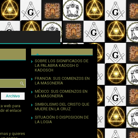
SOBRE LOS SIGNIFICADOS DE
LA PALABRA KADOSH O
KADOSCH
FRANCIA: SUS COMIENZOS EN
LA MASONERÍA
MÉXICO: SUS COMIENZOS EN
LA MASONERÍA
Archivo
SIMBOLISMO DEL CRISTO QUE
sta web para
MUERE EN LA CRUZ
dir el enlace
SITUACIÓN O DISPOSICION DE
LA LOGIA
emas y quieres