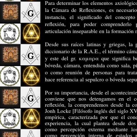
Para determinar los elementos axiológico
la Cámara de Reflexiones, es necesari
instancia, el significado del concep
reflexión, para poder comprenderlo 
articulación inseparable en la formación 
Desde sus raíces latinas y griegas, la
diccionario de la R.A.E., el término cáma
y este del gr. καμαρα que significa bó
bóveda, cámara, entendida como sala, pi
o como reunión de personas para trat
hace referencia al sepulcro o bóveda sepu
Por su importancia, desde el acontecimien
conviene que nos detengamos en el co
reflexión, la comprendemos desde la co
Jonh Locke [Filósofo inglés del siglo XV
empírica, caracterizada por que el con
experiencia, la cual plantea desde dos
como percepción externa mediante los
como percepción interna de estados ps