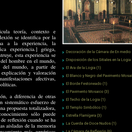
cula teoría, contexto e
lexión se identifica por la
a a la experiencia, la
ca experiencia.] griega,
Decoración de la Cámara de En medio
ruye, esta experiencia se
e del hombre en el mundo,
Disposición de los Sitiales en la Logia
ón del mundo, a partir de
El Ara de la Logia
(1)
, explicación y valoración
El Blanco y Negro del Pavimento Mosa
nifestaciones afectivas,
olíticas.
El Borde Festoneado
(1)
El Pavimento Mosaico
(3)
ión, a diferencia de otras
El Techo de la Logia
(1)
n sistemático esfuerzo de
na propuesta totalizadora,
El Templo Simbólico
(1)
conocimiento sólo puede
Estrella Flamígera
(3)
 de reflexión cuando se ha
La Cuerda de Doce Nudos
(1)
las aisladas de la memoria
ensamiento más genéricos
La Cámara de Reflexión
(6)