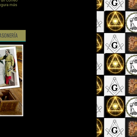
s un correo
figura más
ASONERÍA