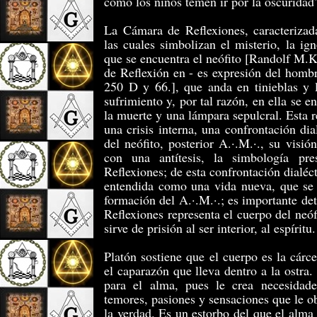
como los niños temen ir por la oscuridad
La Cámara de Reflexiones, caracterizad
las cuales simbolizan el misterio, la ig
que se encuentra el neófito [Randolf M.
de Reflexión en - es expresión del homb
250 D y 66.], que anda en tinieblas y 
sufrimiento y, por tal razón, en ella se 
la muerte y una lámpara sepulcral. Esta r
una crisis interna, una confrontación dial
del neófito, posterior A.·.M.·., su visi
con una antítesis, la simbología pr
Reflexiones; de esta confrontación dialécti
entendida como una vida nueva, que se r
formación del A.·.M.·.; es importante d
Reflexiones representa el cuerpo del neóf
sirve de prisión al ser interior, al espíritu.
Platón sostiene que el cuerpo es la cárc
el caparazón que lleva dentro a la ostra.
para el alma, pues le crea necesidade
temores, pasiones y sensaciones que le o
la verdad. Es un estorbo del que el alma 