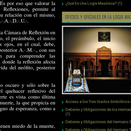
 Es por eso que valorar la
¿Qué Es Una Logia Masónica?
(1)
 Reflexiones, permite al
 su relación con el mismo,
OFICIOS Y OFICIALES EN LA LOGIA M
·.A.·.D.·.U.·.
la Cámara de Reflexión en
o, el preámbulo, el inicio
 ojos, en el cual, debe,
posterior A.·.M.·., con sus
an para comprender las
, donde la reflexión afecta
ida del neófito, posterior
io oscuro y sólo sobre la
l quehacer reflexivo del
erte es vista como última
muerte, la que propicia en
Acceso a los Tres Grados Simbólicos
signo de esperanza, como a
Deberes y Obligaciones de los Herman
(1)
Deberes y Obligaciones del Hermano S
ienen miedo de la muerte,
Deberes y Obligaciones del Hermano 