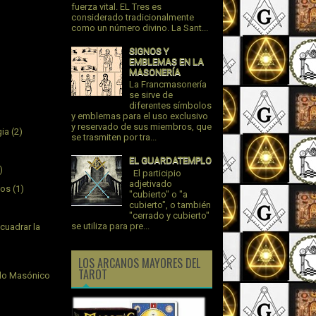
fuerza vital. EL Tres es
considerado tradicionalmente
como un número divino. La Sant...
SIGNOS Y
EMBLEMAS EN LA
MASONERÍA
La Francmasonería
se sirve de
diferentes símbolos
y emblemas para el uso exclusivo
y reservado de sus miembros, que
gia
(2)
se trasmiten por tra...
EL GUARDATEMPLO
)
El participio
adjetivado
jos
(1)
"cubierto" o "a
cubierto", o también
"cerrado y cubierto"
se utiliza para pre...
cuadrar la
LOS ARCANOS MAYORES DEL
TAROT
plo Masónico