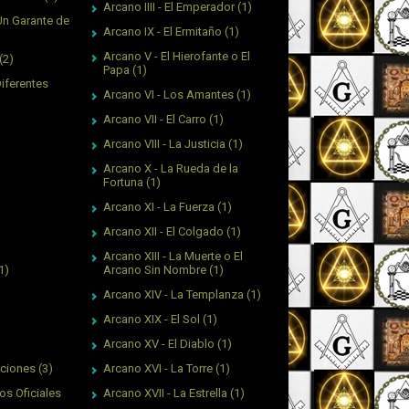
Arcano IIII - El Emperador
(1)
Un Garante de
Arcano IX - El Ermitaño
(1)
Arcano V - El Hierofante o El
(2)
Papa
(1)
Diferentes
Arcano VI - Los Amantes
(1)
Arcano VII - El Carro
(1)
Arcano VIII - La Justicia
(1)
Arcano X - La Rueda de la
Fortuna
(1)
Arcano XI - La Fuerza
(1)
Arcano XII - El Colgado
(1)
Arcano XIII - La Muerte o El
Arcano Sin Nombre
(1)
1)
Arcano XIV - La Templanza
(1)
Arcano XIX - El Sol
(1)
Arcano XV - El Diablo
(1)
Arcano XVI - La Torre
(1)
aciones
(3)
Arcano XVII - La Estrella
(1)
os Oficiales