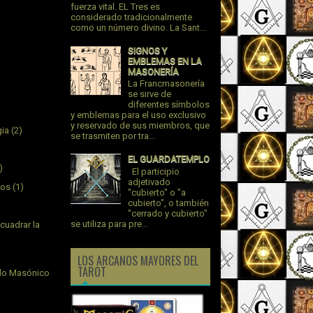
fuerza vital. EL Tres es
considerado tradicionalmente
como un número divino. La Sant...
SIGNOS Y
EMBLEMAS EN LA
MASONERÍA
La Francmasonería
se sirve de
diferentes símbolos
y emblemas para el uso exclusivo
y reservado de sus miembros, que
gia
(2)
se trasmiten por tra...
EL GUARDATEMPLO
)
El participio
adjetivado
jos
(1)
"cubierto" o "a
cubierto", o también
"cerrado y cubierto"
se utiliza para pre...
cuadrar la
LOS ARCANOS MAYORES DEL
TAROT
plo Masónico