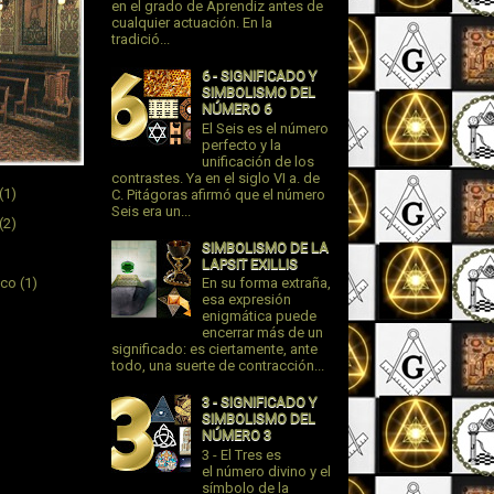
en el grado de Aprendiz antes de
cualquier actuación. En la
tradició...
6 - SIGNIFICADO Y
SIMBOLISMO DEL
NÚMERO 6
El Seis es el número
perfecto y la
unificación de los
contrastes. Ya en el siglo VI a. de
(1)
C. Pitágoras afirmó que el número
Seis era un...
(2)
SIMBOLISMO DE LA
LAPSIT EXILLIS
ico
(1)
En su forma extraña,
esa expresión
enigmática puede
encerrar más de un
significado: es ciertamente, ante
todo, una suerte de contracción...
3 - SIGNIFICADO Y
SIMBOLISMO DEL
NÚMERO 3
3 - El Tres es
el número divino y el
símbolo de la