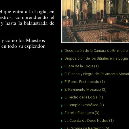
l que entra a la Logia, en
estros, comprendiendo el
 y hasta la balaustrada de
d, y como los Maestros
 en todo su esplendor.
Decoración de la Cámara de En medio
Disposición de los Sitiales en la Logia
El Ara de la Logia
(1)
El Blanco y Negro del Pavimento Mosa
El Borde Festoneado
(1)
El Pavimento Mosaico
(3)
El Techo de la Logia
(1)
El Templo Simbólico
(1)
Estrella Flamígera
(3)
La Cuerda de Doce Nudos
(1)
La Cámara de Reflexión
(6)