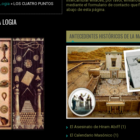
intercambiar enlaces, por favor, envíano
 Logia
» LOS CUATRO PUNTOS
mediante el formulario de contacto que 
abajo de esta página.
 LOGIA
ANTECEDENTES HISTÓRICOS DE LA M
El Asesinato de Hiram Abiff
(1)
El Calendario Masónico
(1)