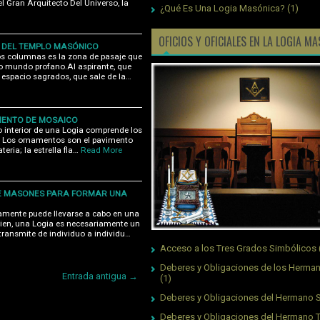
l Gran Arquitecto Del Universo, la
¿Qué Es Una Logia Masónica?
(1)
OFICIOS Y OFICIALES EN LA LOGIA M
S DEL TEMPLO MASÓNICO
os columnas es la zona de pasaje que
 o mundo profano.Al aspirante, que
n espacio sagrados, que sale de la…
IMENTO DE MOSAICO
o interior de una Logia comprende los
s. Los ornamentos son el pavimento
eria; la estrella fla…
Read More
ETE MASONES PARA FORMAR UNA
lamente puede llevarse a cabo en una
bien, una Logia es necesariamente un
transmite de individuo a individu…
Acceso a los Tres Grados Simbólicos
Deberes y Obligaciones de los Herman
Entrada antigua →
(1)
Deberes y Obligaciones del Hermano S
Deberes y Obligaciones del Hermano 