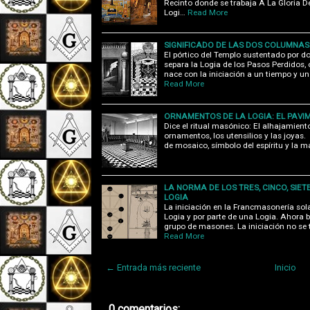
Recinto donde se trabaja A La Gloria De
Logi…
Read More
SIGNIFICADO DE LAS DOS COLUMNA
El pórtico del Templo sustentado por d
separa la Logia de los Pasos Perdidos,
nace con la iniciación a un tiempo y u
Read More
ORNAMENTOS DE LA LOGIA: EL PAV
Dice el ritual masónico: El alhajamient
ornamentos, los utensilios y las joya
de mosaico, símbolo del espíritu y la mat
LA NORMA DE LOS TRES, CINCO, SI
LOGIA
La iniciación en la Francmasonería so
Logia y por parte de una Logia. Ahora 
grupo de masones. La iniciación no se 
Read More
← Entrada más reciente
Inicio
0 comentarios: