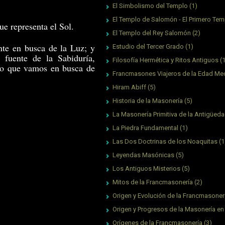
El Simbolismo del Templo
(1)
El Templo de Salomón - El Primero Tem
ue representa el Sol.
El Templo del Rey Salomón
(2)
nte en busca de la Luz; y
Estudio del Tercer Grado
(1)
fuente de la Sabiduría,
Filosofía Hermética y Ritos Antiguos
(
do que vamos en busca de
Francmasones Viajeros de la Edad Me
Hiram Abiff
(5)
Historia de la Masonería
(5)
La Masonería Primitiva de la Antigüed
La Piedra Fundamental
(1)
Las Dos Doctrinas de los Noaquitas
(1
Leyendas Masónicas
(5)
Los Antiguos Misterios
(5)
Mitos de la Francmasonería
(2)
Origen y Evolución de la Francmasoner
Origen y Progresos de la Masonería en
Orígenes de la Francmasonería
(3)