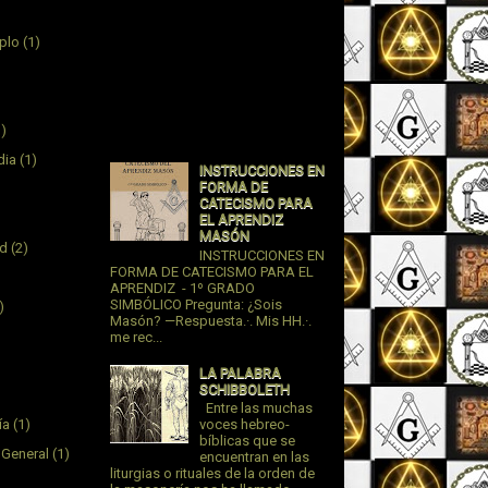
plo
(1)
1)
dia
(1)
INSTRUCCIONES EN
FORMA DE
CATECISMO PARA
EL APRENDIZ
MASÓN
ad
(2)
INSTRUCCIONES EN
FORMA DE CATECISMO PARA EL
APRENDIZ - 1º GRADO
SIMBÓLICO Pregunta: ¿Sois
)
Masón? —Respuesta.·. Mis HH.·.
me rec...
LA PALABRA
SCHIBBOLETH
Entre las muchas
ía
(1)
voces hebreo-
bíblicas que se
 General
(1)
encuentran en las
liturgias o rituales de la orden de