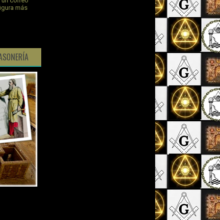
s un correo
figura más
ASONERÍA