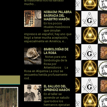
la masonería nos ha llamado
mucho...
NOBAOM: PALABRA
SAGRADA DEL
MAESTRO MASÓN
En los pocos
rituales masónicos
que circulan
impresos en español, hay uno que
llegó a tener mucha aceptación,
especialmente en América, e...
SIMBOLOGÍAS DE
LA ROSA
Notas para una
Simbología de la
Rosa por
Artemidoros La
Rosa en Alquimia La cruz se
encuentra herida profusamente
rod...
EL SALUDO DEL
APRENDIZ MASÓN
En el taller se
aprende un saludo
que todos los
hermanos ejecutan