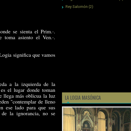
Rey Salomón
(2)
onde se sienta el Prim.·.
e toma asiento el Ven.·.
 Logia significa que vamos
eda a la izquierda de la
 es el lugar donde toman
e llega más oblicua la luz
LA LOGIA MASÓNICA
ueden "contemplar de lleno
en ese lado para que sus
s de la ignorancia, no se