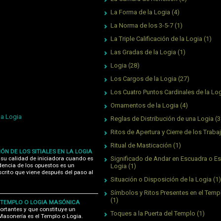
La Forma de la Logia
(4)
La Norma de los 3-5-7
(1)
La Triple Calificación de la Logia
(1)
Las Gradas de la Logia
(1)
Logia
(28)
Los Cargos de la Logia
(27)
Los Cuatro Puntos Cardinales de la Lo
Ornamentos de la Logia
(4)
la Logia
Reglas de Distribución de una Logia
(3
Ritos de Apertura y Cierre de los Traba
Ritual de Masticación
(1)
IÓN DE LOS SITIALES EN LA LOGIA
 su calidad de iniciadora cuando es
Significado de Andar en Escuadra o Es
dencia de los opuestos es un
Logia
(1)
rito que viene después del paso al
Situación o Disposición de la Logia
(1)
Símbolos y Ritos Presentes en el Tem
(1)
L TEMPLO O LOGIA MASÓNICA
ortantes y que constituye un
Toques a la Puerta del Templo
(1)
Masonería es el Templo o Logia.