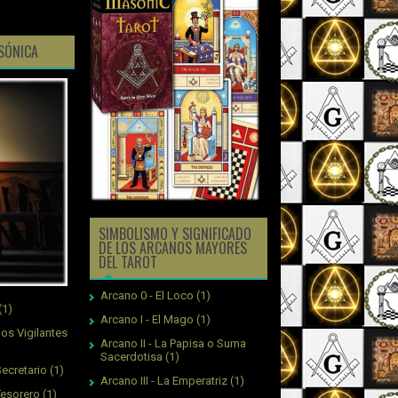
ASÓNICA
SIMBOLISMO Y SIGNIFICADO
DE LOS ARCANOS MAYORES
DEL TAROT
Arcano 0 - El Loco
(1)
(1)
Arcano I - El Mago
(1)
os Vigilantes
Arcano II - La Papisa o Suma
Sacerdotisa
(1)
ecretario
(1)
Arcano III - La Emperatriz
(1)
Tesorero
(1)