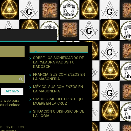
SOBRE LOS SIGNIFICADOS DE
LA PALABRA KADOSH O
KADOSCH
FRANCIA: SUS COMIENZOS EN
LA MASONERÍA
MÉXICO: SUS COMIENZOS EN
LA MASONERÍA
Archivo
SIMBOLISMO DEL CRISTO QUE
sta web para
MUERE EN LA CRUZ
dir el enlace
SITUACIÓN O DISPOSICION DE
LA LOGIA
emas y quieres