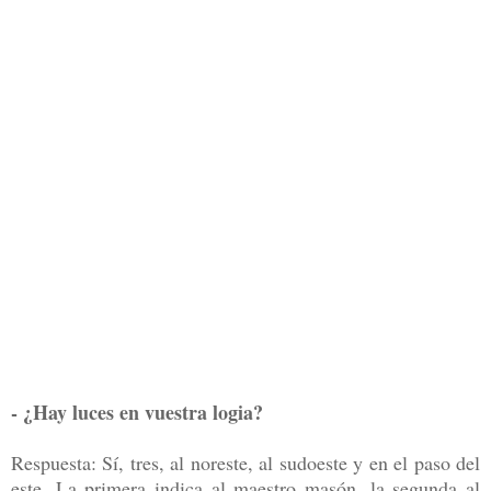
- ¿Hay luces en vuestra logia?
Respuesta: Sí, tres, al noreste, al sudoeste y en el paso del
este. La primera indica al maestro masón, la segunda al