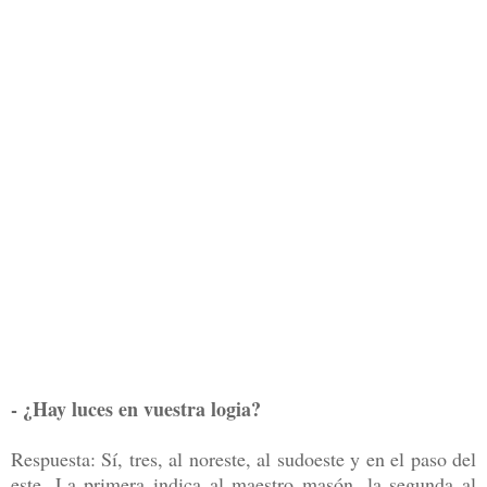
- ¿Hay luces en vuestra logia?
Respuesta: Sí, tres, al noreste, al sudoeste y en el paso del
este. La primera indica al maestro masón, la segunda al