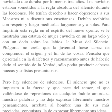
noviciado que duraba por lo menos tres años. Los novicios
estaban sometidos a la regla
absoluta del silencio durante
las lecciones. No tenían derecho a hacer objeciones a sus
Maestros ni a discutir sus enseñanzas. Debían recibirlas
con respeto y luego meditarlas
largamente y a solas. Para
imprimir esta regla en el espíritu del nuevo oyente, se le
mostraba una estatua de mujer envuelta en un largo velo y
con un dedo sobre los labios, la
Musa del Silencio.
Pitágoras no creía que la juventud fuese capaz de
comprender el origen
y el fin de las cosas. Pensaba que
ejercitarla en la dialéctica y razonamiento antes de
haberle
dado el sentido de la Verdad, sólo podía producir cabezas
huecas y sofistas
presuntuosos.
Pero hay silencios de silencios. El silencio que no es
impuesto a la fuerza y que nace
del temor, el que
valiéndose de represiones de cualquier índole amordaza
nuestras palabras
y no deja expresar libremente nuestros
pensamientos, arrebata al hombre una de sus más
preciadas, conquistas, la de expresar libremente sus ideas.