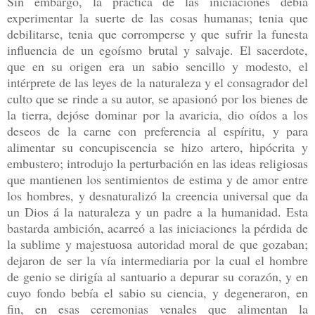
Sin embargo, la práctica de las iniciaciones debía
experimentar la suerte de las cosas humanas; tenia que
debilitarse, tenia que corromperse y que sufrir la funesta
influencia de un egoísmo brutal y salvaje. El sacerdote,
que en su origen era un sabio sencillo y modesto, el
intérprete de las leyes de la naturaleza y el consagrador del
culto que se rinde a su autor, se apasionó por los bienes de
la tierra, dejóse dominar por la avaricia, dio oídos a los
deseos de la carne con preferencia al espíritu, y para
alimentar su concupiscencia se hizo artero, hipócrita y
embustero; introdujo la perturbación en las ideas religiosas
que mantienen los sentimientos de estima y de amor entre
los hombres, y desnaturalizó la creencia universal que da
un Dios á la naturaleza y un padre a la humanidad. Esta
bastarda ambición, acarreó a las iniciaciones la pérdida de
la sublime y majestuosa autoridad moral de que gozaban;
dejaron de ser la vía intermediaria por la cual el hombre
de genio se dirigía al santuario a depurar su corazón, y en
cuyo fondo bebía el sabio su ciencia, y degeneraron, en
fin, en esas ceremonias venales que alimentan la