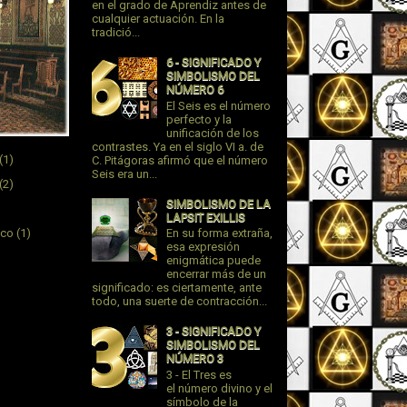
en el grado de Aprendiz antes de
cualquier actuación. En la
tradició...
6 - SIGNIFICADO Y
SIMBOLISMO DEL
NÚMERO 6
El Seis es el número
perfecto y la
unificación de los
contrastes. Ya en el siglo VI a. de
(1)
C. Pitágoras afirmó que el número
Seis era un...
(2)
SIMBOLISMO DE LA
LAPSIT EXILLIS
ico
(1)
En su forma extraña,
esa expresión
enigmática puede
encerrar más de un
significado: es ciertamente, ante
todo, una suerte de contracción...
3 - SIGNIFICADO Y
SIMBOLISMO DEL
NÚMERO 3
3 - El Tres es
el número divino y el
símbolo de la