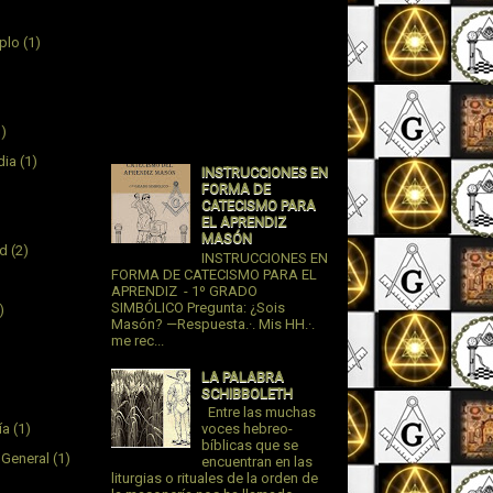
plo
(1)
1)
dia
(1)
INSTRUCCIONES EN
FORMA DE
CATECISMO PARA
EL APRENDIZ
MASÓN
ad
(2)
INSTRUCCIONES EN
FORMA DE CATECISMO PARA EL
APRENDIZ - 1º GRADO
SIMBÓLICO Pregunta: ¿Sois
)
Masón? —Respuesta.·. Mis HH.·.
me rec...
LA PALABRA
SCHIBBOLETH
Entre las muchas
ía
(1)
voces hebreo-
bíblicas que se
 General
(1)
encuentran en las
liturgias o rituales de la orden de