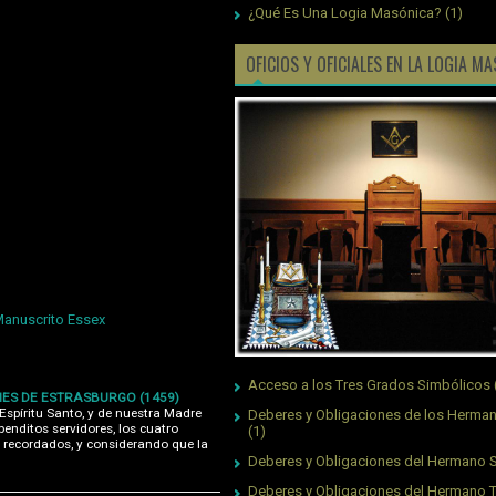
¿Qué Es Una Logia Masónica?
(1)
OFICIOS Y OFICIALES EN LA LOGIA M
Manuscrito Essex
Acceso a los Tres Grados Simbólicos
ES DE ESTRASBURGO (1459)
l Espíritu Santo, y de nuestra Madre
Deberes y Obligaciones de los Herman
benditos servidores, los cuatro
(1)
 recordados, y considerando que la
Deberes y Obligaciones del Hermano S
Deberes y Obligaciones del Hermano 