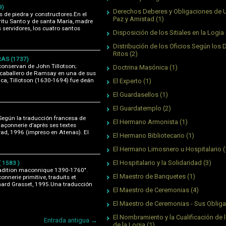
9)
Derechos Deberes y Obligaciones de 
s de piedra y constructores.En el
Paz y Amistad
(1)
íritu Santo y de santa María, madre
 servidores, los cuatro santos
Disposición de los Sitiales en la Logia
Distribución de los Oficios Según los 
Ritos
(2)
AS (1737)
conservan de John Tillotson;
Doctrina Masónica
(1)
 caballero de Ramsay en una de sus
ica, Tillotson (1630-1694) fue deán
El Experto
(1)
El Guardasellos
(1)
El Guardatemplo
(2)
ún la traducción francesa de
El Hermano Armonista
(1)
açonnerie d’après ses textes
ad, 1996 (impreso en Atenas). El
El Hermano Bibliotecario
(1)
El Hermano Limosnero u Hospitalario
(
El Hospitalario y la Solidaridad
(3)
 1583 )
Tradition maconnique 1390-1760".
El Maestro de Banquetes
(1)
nnerie primitive, traduits et
ernard Grasset, 1995.Una traducción
El Maestro de Ceremonias
(4)
El Maestro de Ceremonias - Sus Oblig
El Nombramiento y la Cualificación de l
Entrada antigua →
de la Logia
(1)