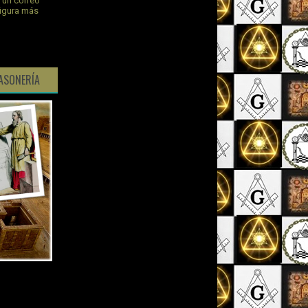
s un correo
figura más
ASONERÍA