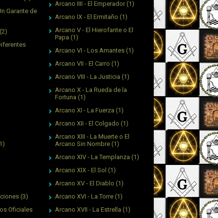
Arcano IIII - El Emperador
(1)
Un Garante de
Arcano IX - El Ermitaño
(1)
Arcano V - El Hierofante o El
(2)
Papa
(1)
Diferentes
Arcano VI - Los Amantes
(1)
Arcano VII - El Carro
(1)
Arcano VIII - La Justicia
(1)
Arcano X - La Rueda de la
Fortuna
(1)
Arcano XI - La Fuerza
(1)
Arcano XII - El Colgado
(1)
Arcano XIII - La Muerte o El
Arcano Sin Nombre
(1)
1)
Arcano XIV - La Templanza
(1)
Arcano XIX - El Sol
(1)
Arcano XV - El Diablo
(1)
Arcano XVI - La Torre
(1)
aciones
(3)
Arcano XVII - La Estrella
(1)
os Oficiales