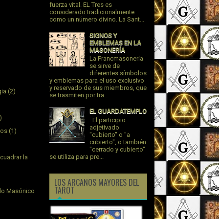
fuerza vital. EL Tres es
considerado tradicionalmente
como un número divino. La Sant...
SIGNOS Y
EMBLEMAS EN LA
MASONERÍA
La Francmasonería
se sirve de
diferentes símbolos
y emblemas para el uso exclusivo
y reservado de sus miembros, que
gia
(2)
se trasmiten por tra...
EL GUARDATEMPLO
)
El participio
adjetivado
jos
(1)
"cubierto" o "a
cubierto", o también
"cerrado y cubierto"
se utiliza para pre...
cuadrar la
LOS ARCANOS MAYORES DEL
TAROT
plo Masónico