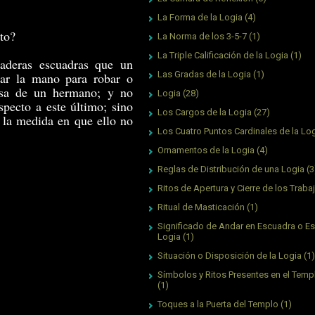
La Forma de la Logia
(4)
to?
La Norma de los 3-5-7
(1)
La Triple Calificación de la Logia
(1)
aderas escuadras que un
Las Gradas de la Logia
(1)
gar la mano para robar o
osa de un hermano; y no
Logia
(28)
specto a este último; sino
Los Cargos de la Logia
(27)
n la medida en que ello no
Los Cuatro Puntos Cardinales de la Lo
Ornamentos de la Logia
(4)
Reglas de Distribución de una Logia
(3
Ritos de Apertura y Cierre de los Traba
Ritual de Masticación
(1)
Significado de Andar en Escuadra o Es
Logia
(1)
Situación o Disposición de la Logia
(1)
Símbolos y Ritos Presentes en el Tem
(1)
Toques a la Puerta del Templo
(1)