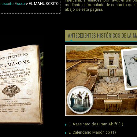
intercambiar enlaces, por favor, envíano
nuscrito Essex
» EL MANUSCRITO
mediante el formulario de contacto que 
abajo de esta página.
ANTECEDENTES HISTÓRICOS DE LA M
El Asesinato de Hiram Abiff
(1)
El Calendario Masónico
(1)