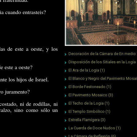
ia cuando entrasteis?
das de este a oeste, y los
Decoración de la Cámara de En medio
Disposición de los Sitiales en la Logia
de este a oeste?
El Ara de la Logia
(1)
te los hijos de Israel.
El Blanco y Negro del Pavimento Mosa
El Borde Festoneado
(1)
ro juramento?
El Pavimento Mosaico
(3)
ostado, ni de rodillas, ni
El Techo de la Logia
(1)
scalzo, sino como sólo un
El Templo Simbólico
(1)
Estrella Flamígera
(3)
La Cuerda de Doce Nudos
(1)
La Cámara de Reflexión
(6)