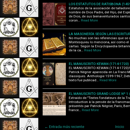
LOS ESTATUTOS DE RATISBONA (145
Estatutos de la asociación de talladore
nombre de Dios Padre, del Hijo, del Esp
de Dios, de sus bienaventurados santos
coron…
Read More
LA MASONERÍA SEGÚN LAS ESCRITUR
No muchas son las referencias que se 
Montesquieu lo menciona, así como el
cartas. Según la Encyclopaedia britann
de la ca…
Read More
EL MANUSCRITO KEWAN (1714-1720)
EL MANUSCRITO KEWAN (1714-1720)Seg
Patrick Négrier aparecida en La Franc-M
classiques. Anthologie 1599-1967, Detr
texto fue publicad…
Read More
EL MANUSCRITO GRAND LODGE Nº 1 (
Extraido de "Textes fondateurs de la 
Introduction à la pensée de la francmaco
présentés par Patrick Négrier, París, B
france…
Read More
← Entrada más reciente
Inicio