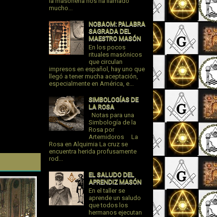
la masonería nos ha llamado
mucho...
NOBAOM: PALABRA
SAGRADA DEL
MAESTRO MASÓN
En los pocos
rituales masónicos
que circulan
impresos en español, hay uno que
llegó a tener mucha aceptación,
especialmente en América, e...
SIMBOLOGÍAS DE
LA ROSA
Notas para una
Simbología de la
Rosa por
Artemidoros La
Rosa en Alquimia La cruz se
encuentra herida profusamente
rod...
EL SALUDO DEL
APRENDIZ MASÓN
En el taller se
aprende un saludo
que todos los
hermanos ejecutan