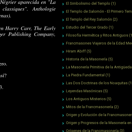
 Négrier aparecida en "La
El Simbolismo del Templo
(1)
classiques". Anthologie
El Templo de Salomón - El Primero Tem
enas).
El Templo del Rey Salomón
(2)
 en Harry Carr, The Early
Estudio del Tercer Grado
(1)
ger Publishing Company,
Filosofía Hermética y Ritos Antiguos
(
Francmasones Viajeros de la Edad Me
Hiram Abiff
(5)
Historia de la Masonería
(5)
ero.
La Masonería Primitiva de la Antigüed
sí?
La Piedra Fundamental
(1)
Las Dos Doctrinas de los Noaquitas
(1
3.
Leyendas Masónicas
(5)
Los Antiguos Misterios
(5)
Mitos de la Francmasonería
(2)
Origen y Evolución de la Francmasoner
Origen y Progresos de la Masonería en
Orígenes de la Francmasonería
(3)