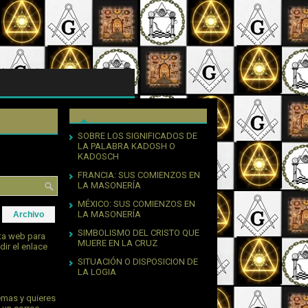
SOBRE LOS SIGNIFICADOS DE
LA PALABRA KADOSH O
KADOSCH
FRANCIA: SUS COMIENZOS EN
LA MASONERÍA
MÉXICO: SUS COMIENZOS EN
LA MASONERÍA
Archivo
SIMBOLISMO DEL CRISTO QUE
sta web para
MUERE EN LA CRUZ
dir el enlace
SITUACIÓN O DISPOSICION DE
LA LOGIA
emas y quieres