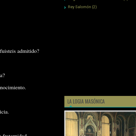
Rey Salomón
(2)
fuisteis admitido?
ia?
onocimiento.
LA LOGIA MASÓNICA
icia.
 fraternidad.