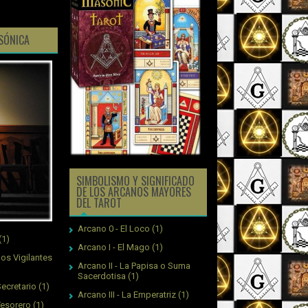
ASÓNICA
SIMBOLISMO Y SIGNIFICADO
DE LOS ARCANOS MAYORES
DEL TAROT
Arcano 0 - El Loco
(1)
(1)
Arcano I - El Mago
(1)
os Vigilantes
Arcano II - La Papisa o Suma
Sacerdotisa
(1)
ecretario
(1)
Arcano III - La Emperatriz
(1)
Tesorero
(1)